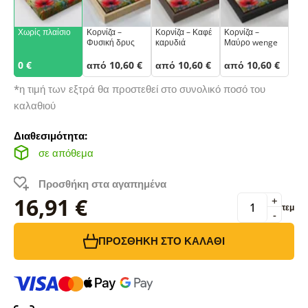
Χωρίς πλαίσιο
Κορνίζα –
Κορνίζα – Καφέ
Κορνίζα –
Φυσική δρυς
καρυδιά
Μαύρο wenge
0 €
από 10,60 €
από 10,60 €
από 10,60 €
*η τιμή των εξτρά θα προστεθεί στο συνολικό ποσό του
καλαθιού
Διαθεσιμότητα:
σε απόθεμα
Προσθήκη στα αγαπημένα
16,91 €
+
τεμ
-
ΠΡΟΣΘΉΚΗ ΣΤΟ ΚΑΛΆΘΙ