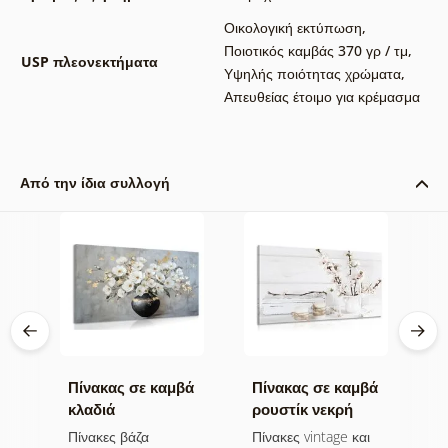
Οικολογική εκτύπωση
,
Ποιοτικός καμβάς 370 γρ / τμ
,
USP πλεονεκτήματα
Υψηλής ποιότητας χρώματα
,
Απευθείας έτοιμο για κρέμασμα
Από την ίδια συλλογή
βά
Πίνακας σε καμβά
Πίνακας σε καμβά
Π
ν
κλαδιά
ρουστίκ νεκρή
ν
λουλουδιών σε
φύση
μ
ι
Πίνακες βάζα
Πίνακες vintage και
Π