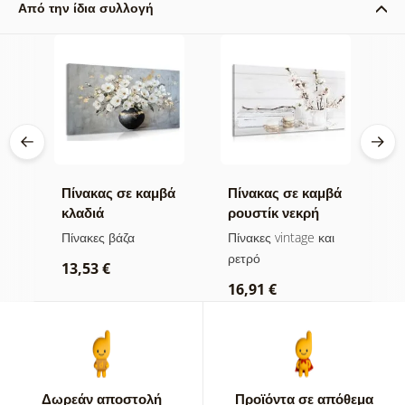
Από την ίδια συλλογή
βά
Πίνακας σε καμβά
Πίνακας σε καμβά
Π
ν
κλαδιά
ρουστίκ νεκρή
ν
λουλουδιών σε
φύση
μ
ι
Πίνακες βάζα
Πίνακες vintage και
Π
μαύρο βάζο
α
ρετρό
ρ
13,53 €
16,91 €
2
Δωρεάν αποστολή
Προϊόντα σε απόθεμα