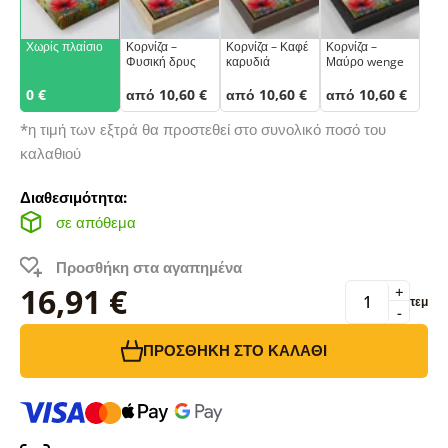
Χωρίς πλαίσιο
Κορνίζα –
Κορνίζα – Καφέ
Κορνίζα –
Φυσική δρυς
καρυδιά
Μαύρο wenge
0 €
από 10,60 €
από 10,60 €
από 10,60 €
*η τιμή των εξτρά θα προστεθεί στο συνολικό ποσό του
καλαθιού
Διαθεσιμότητα:
σε απόθεμα
Προσθήκη στα αγαπημένα
16,91 €
+
τεμ
-
ΠΡΟΣΘΉΚΗ ΣΤΟ ΚΑΛΆΘΙ