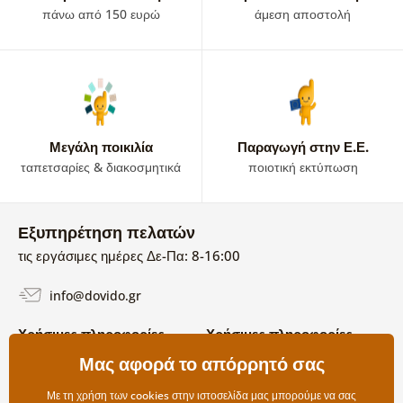
πάνω από 150 ευρώ
άμεση αποστολή
Μεγάλη ποικιλία
Παραγωγή στην Ε.Ε.
ταπετσαρίες & διακοσμητικά
ποιοτική εκτύπωση
Εξυπηρέτηση πελατών
τις εργάσιμες ημέρες Δε-Πα: 8-16:00
info@dovido.gr
Χρήσιμες πληροφορίες
Χρήσιμες πληροφορίες
Σχετικά με εμάς
Μας αφορά το απόρρητό σας
Όροι χρήσης και επιστροφών
Συχνές Ερωτήσεις
Πολιτική απορρήτου
Επικοινωνία
Με τη χρήση των cookies στην ιστοσελίδα μας μπορούμε να σας