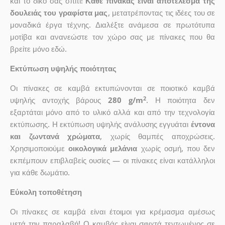
και το δικό σας σπίτι!
Κάθε πίνακας είναι αποτέλεσμα της
δουλειάς του γραφίστα μας
, μετατρέποντας τις ιδέες του σε
μοναδικά έργα τέχνης. Διαλέξτε ανάμεσα σε πρωτότυπα
μοτίβα και ανανεώστε τον χώρο σας με πίνακες που θα
βρείτε μόνο εδώ.
Εκτύπωση υψηλής ποιότητας
Οι πίνακες σε καμβά εκτυπώνονται σε ποιοτικό καμβά
2
υψηλής αντοχής βάρους
280 g/m
. Η ποιότητα δεν
εξαρτάται μόνο από το υλικό αλλά και από την τεχνολογία
εκτύπωσης. Η εκτύπωση υψηλής ανάλυσης εγγυάται
έντονα
και ζωντανά χρώματα
, χωρίς θαμπές αποχρώσεις.
Χρησιμοποιούμε
οικολογικά μελάνια
χωρίς οσμή, που δεν
εκπέμπουν επιβλαβείς ουσίες — οι πίνακες είναι κατάλληλοι
για κάθε δωμάτιο.
Εύκολη τοποθέτηση
Οι πίνακες σε καμβά είναι έτοιμοι για κρέμασμα αμέσως
μετά την παραλαβή! Ο καμβάς είναι σφιχτά τεντωμένος σε