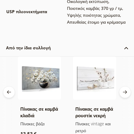
Οικολογική εκτύπωση
,
Ποιοτικός καμβάς 370 γρ / τμ
,
USP πλεονεκτήματα
Υψηλής ποιότητας χρώματα
,
Απευθείας έτοιμο για κρέμασμα
Από την ίδια συλλογή
βά
Πίνακας σε καμβά
Πίνακας σε καμβά
Π
ν
κλαδιά
ρουστίκ νεκρή
ν
λουλουδιών σε
φύση
μ
ι
Πίνακες βάζα
Πίνακες vintage και
Π
μαύρο βάζο
α
ρετρό
ρ