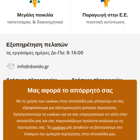
Μεγάλη ποικιλία
Παραγωγή στην Ε.Ε.
ταπετσαρίες & διακοσμητικά
ποιοτική εκτύπωση
Εξυπηρέτηση πελατών
τις εργάσιμες ημέρες Δε-Πα: 8-16:00
info@dovido.gr
Χρήσιμες πληροφορίες
Χρήσιμες πληροφορίες
Σχετικά με εμάς
Μας αφορά το απόρρητό σας
Όροι χρήσης και επιστροφών
Συχνές Ερωτήσεις
Πολιτική απορρήτου
Επικοινωνία
Με τη χρήση των cookies στην ιστοσελίδα μας μπορούμε να σας
Επιλογές αποστολής και
εξασφαλίσουμε μια εξατομικευμένη εμπειρία περιήγησης.
πληρωμής
Χρησιμοποιούμε τα cookies για να σας ενημερώσουμε οτι είστε στην
Επιστροφές
ιστοσελίδα μας και σας παρουσιάζουμε προϊόντα ανάλογα με τις
προτιμήσεις σας. Τα
cookies
μάς βοηθούν να βελτιώσουμε στο
έπακρον την εμπειρία περιήγησης στην ιστοσελίδα μας.