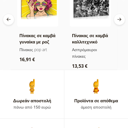
βά
Πίνακας σε καμβά
Πίνακας σε καμβά
Π
γυναίκα με ροζ
καλλιτεχνικό
π
μαλλιά
κρανίο σε
ες
Πίνακες pop art
Ασπρόμαυροι
Π
ασπρόμαυρο
πίνακες
16,91 €
1
13,53 €
Δωρεάν αποστολή
Προϊόντα σε απόθεμα
πάνω από 150 ευρώ
άμεση αποστολή