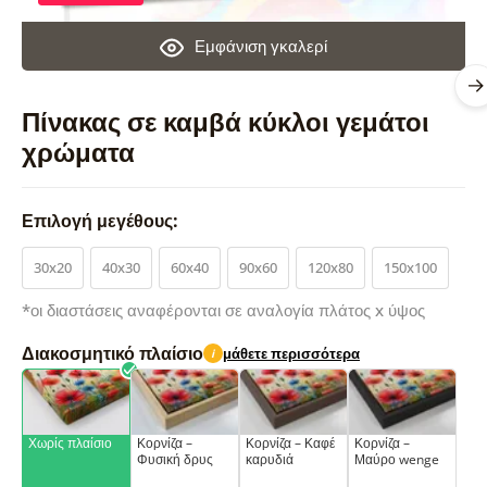
Εμφάνιση γκαλερί
Πίνακας σε καμβά κύκλοι γεμάτοι
χρώματα
Επιλογή μεγέθους:
30x20
40x30
60x40
90x60
120x80
150x100
*οι διαστάσεις αναφέρονται σε αναλογία πλάτος x ύψος
Διακοσμητικό πλαίσιο
μάθετε περισσότερα
i
Χωρίς πλαίσιο
Κορνίζα –
Κορνίζα – Καφέ
Κορνίζα –
Φυσική δρυς
καρυδιά
Μαύρο wenge