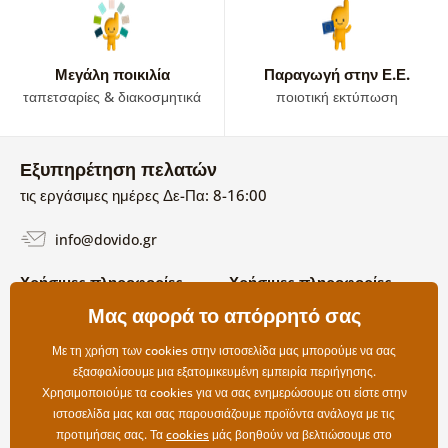
Μεγάλη ποικιλία
Παραγωγή στην Ε.Ε.
ταπετσαρίες & διακοσμητικά
ποιοτική εκτύπωση
Εξυπηρέτηση πελατών
τις εργάσιμες ημέρες Δε-Πα: 8-16:00
info@dovido.gr
Χρήσιμες πληροφορίες
Χρήσιμες πληροφορίες
Σχετικά με εμάς
Μας αφορά το απόρρητό σας
Όροι χρήσης και επιστροφών
Συχνές Ερωτήσεις
Πολιτική απορρήτου
Επικοινωνία
Με τη χρήση των cookies στην ιστοσελίδα μας μπορούμε να σας
Επιλογές αποστολής και
εξασφαλίσουμε μια εξατομικευμένη εμπειρία περιήγησης.
πληρωμής
Χρησιμοποιούμε τα cookies για να σας ενημερώσουμε οτι είστε στην
Επιστροφές
ιστοσελίδα μας και σας παρουσιάζουμε προϊόντα ανάλογα με τις
προτιμήσεις σας. Τα
cookies
μάς βοηθούν να βελτιώσουμε στο