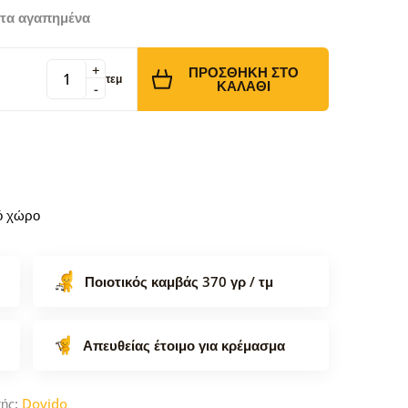
τα αγαπημένα
+
ΠΡΟΣΘΉΚΗ ΣΤΟ
τεμ
ΚΑΛΆΘΙ
-
κό χώρο
Ποιοτικός καμβάς 370 γρ / τμ
Απευθείας έτοιμο για κρέμασμα
τής:
Dovido