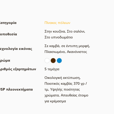
Κατηγορία
Πίνακες πόλεων
Στην κουζίνα
,
Στο σαλόνι
,
Τοποθεσία
Στο υπνοδωμάτιο
Σε καμβά
,
σε έντυπη μορφή
,
εχνολογία εικόνας
Πλαισιωμένο
,
Ακανόνιστος
Χρώμα
ριθμός εξαρτημάτων
5 τεμάχια
Οικολογική εκτύπωση
,
Ποιοτικός καμβάς 370 γρ /
USP πλεονεκτήματα
τμ
,
Υψηλής ποιότητας
χρώματα
,
Απευθείας έτοιμο
για κρέμασμα