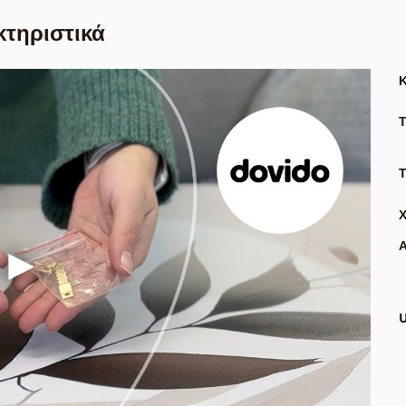
κτηριστικά
Τ
Α