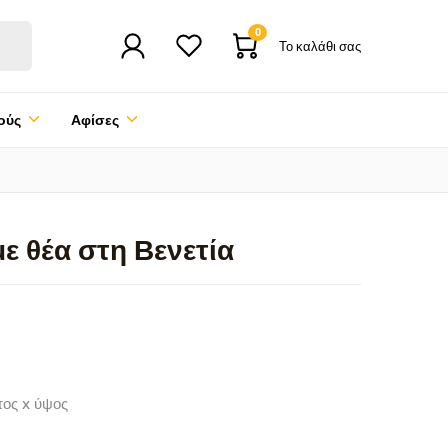
0
Το καλάθι σας
ούς
Αφίσες
ε θέα στη Βενετία
τος x ύψος