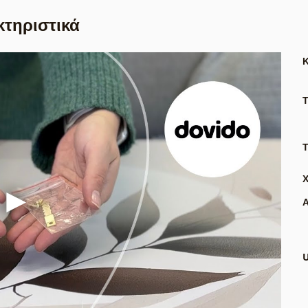
κτηριστικά
Τ
Α