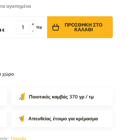
τα αγαπημένα
+
ΠΡΟΣΘΉΚΗ ΣΤΟ
τεμ
ΚΑΛΆΘΙ
4 €
-
κό χώρο
Ποιοτικός καμβάς 370 γρ / τμ
Απευθείας έτοιμο για κρέμασμα
στής:
Dovido