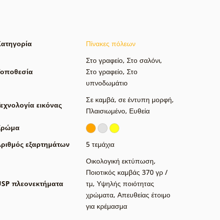
Κατηγορία
Πίνακες πόλεων
Στο γραφείο
,
Στο σαλόνι
,
Τοποθεσία
Στο γραφείο
,
Στο
υπνοδωμάτιο
Σε καμβά
,
σε έντυπη μορφή
,
εχνολογία εικόνας
Πλαισιωμένο
,
Ευθεία
Χρώμα
ριθμός εξαρτημάτων
5 τεμάχια
Οικολογική εκτύπωση
,
Ποιοτικός καμβάς 370 γρ /
USP πλεονεκτήματα
τμ
,
Υψηλής ποιότητας
χρώματα
,
Απευθείας έτοιμο
για κρέμασμα