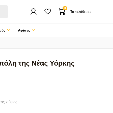
0
Το καλάθι σας
ούς
Αφίσες
πόλη της Νέας Υόρκης
τος x ύψος