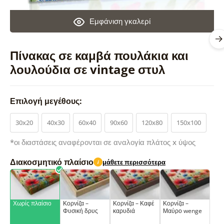
Εμφάνιση γκαλερί
Πίνακας σε καμβά πουλάκια και
λουλούδια σε vintage στυλ
Επιλογή μεγέθους:
30x20
40x30
60x40
90x60
120x80
150x100
*οι διαστάσεις αναφέρονται σε αναλογία πλάτος x ύψος
Διακοσμητικό πλαίσιο
μάθετε περισσότερα
i
Χωρίς πλαίσιο
Κορνίζα –
Κορνίζα – Καφέ
Κορνίζα –
Φυσική δρυς
καρυδιά
Μαύρο wenge