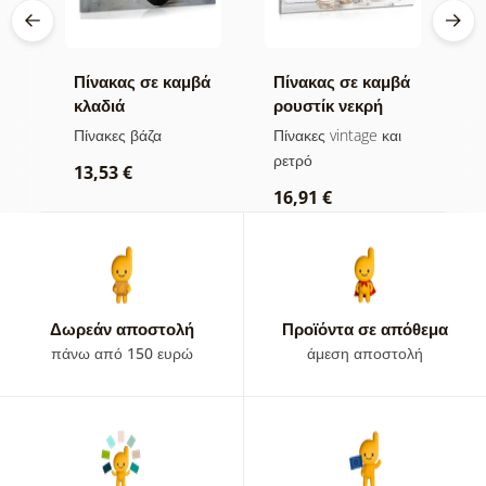
βά
Πίνακας σε καμβά
Πίνακας σε καμβά
Π
ι
κλαδιά
ρουστίκ νεκρή
ε
λουλουδιών σε
φύση
Πίνακες βάζα
Πίνακες vintage και
Π
μαύρο βάζο
ρετρό
φ
13,53 €
16,91 €
2
Δωρεάν αποστολή
Προϊόντα σε απόθεμα
πάνω από 150 ευρώ
άμεση αποστολή