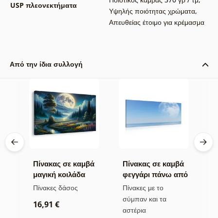
USP πλεονεκτήματα
Υψηλής ποιότητας χρώματα
,
Απευθείας έτοιμο για κρέμασμα
Από την ίδια συλλογή
βά
Πίνακας σε καμβά
Πίνακας σε καμβά
Π
σα
μαγική κοιλάδα
φεγγάρι πάνω από
μ
στο φως του
τη θάλασσα
Πίνακες δάσος
Πίνακες με το
Π
φεγγαριού
σύμπαν και τα
16,91 €
1
αστέρια