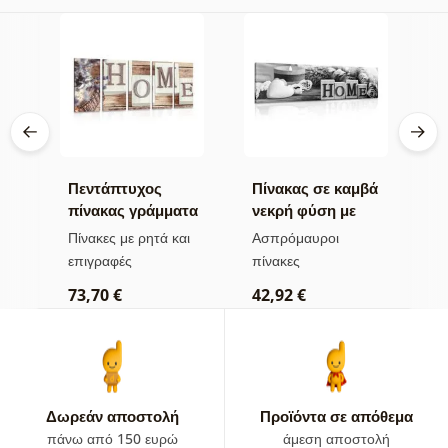
Πεντάπτυχος
Πίνακας σε καμβά
Σ
πίνακας γράμματα
νεκρή φύση με
ν
Home
επιγραφή Home
ε
ι
Πίνακες με ρητά και
Ασπρόμαυροι
Σ
σε ασπρόμαυρη
επιγραφές
πίνακες
6
εκδοχή
73,70 €
42,92 €
Δωρεάν αποστολή
Προϊόντα σε απόθεμα
πάνω από 150 ευρώ
άμεση αποστολή