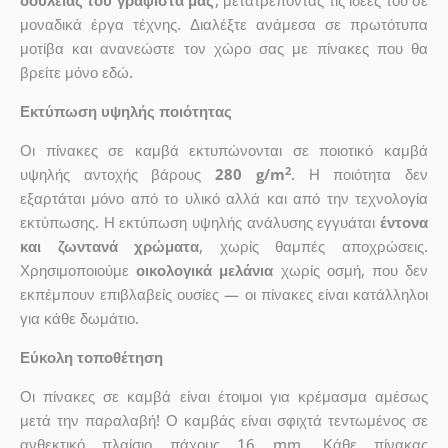
δουλειάς του γραφίστα μας
, μετατρέποντας τις ιδέες του σε
μοναδικά έργα τέχνης. Διαλέξτε ανάμεσα σε πρωτότυπα
μοτίβα και ανανεώστε τον χώρο σας με πίνακες που θα
βρείτε μόνο εδώ.
Εκτύπωση υψηλής ποιότητας
Οι πίνακες σε καμβά εκτυπώνονται σε ποιοτικό καμβά
2
υψηλής αντοχής βάρους
280 g/m
. Η ποιότητα δεν
εξαρτάται μόνο από το υλικό αλλά και από την τεχνολογία
εκτύπωσης. Η εκτύπωση υψηλής ανάλυσης εγγυάται
έντονα
και ζωντανά χρώματα
, χωρίς θαμπές αποχρώσεις.
Χρησιμοποιούμε
οικολογικά μελάνια
χωρίς οσμή, που δεν
εκπέμπουν επιβλαβείς ουσίες — οι πίνακες είναι κατάλληλοι
για κάθε δωμάτιο.
Εύκολη τοποθέτηση
Οι πίνακες σε καμβά είναι έτοιμοι για κρέμασμα αμέσως
μετά την παραλαβή! Ο καμβάς είναι σφιχτά τεντωμένος σε
ανθεκτικό πλαίσιο πάχους 16 mm. Κάθε πίνακας