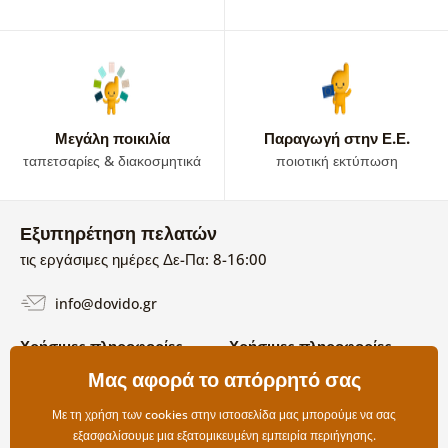
Μεγάλη ποικιλία
Παραγωγή στην Ε.Ε.
ταπετσαρίες & διακοσμητικά
ποιοτική εκτύπωση
Εξυπηρέτηση πελατών
τις εργάσιμες ημέρες Δε-Πα: 8-16:00
info@dovido.gr
Χρήσιμες πληροφορίες
Χρήσιμες πληροφορίες
Σχετικά με εμάς
Μας αφορά το απόρρητό σας
Όροι χρήσης και επιστροφών
Συχνές Ερωτήσεις
Πολιτική απορρήτου
Επικοινωνία
Με τη χρήση των cookies στην ιστοσελίδα μας μπορούμε να σας
Επιλογές αποστολής και
εξασφαλίσουμε μια εξατομικευμένη εμπειρία περιήγησης.
πληρωμής