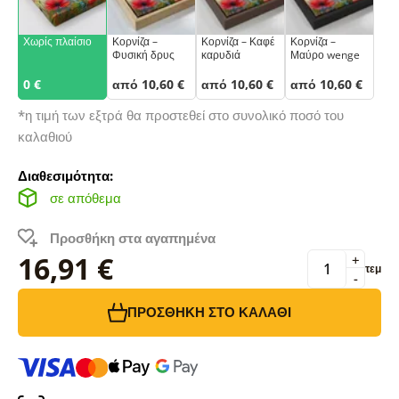
Χωρίς πλαίσιο
Κορνίζα –
Κορνίζα – Καφέ
Κορνίζα –
Φυσική δρυς
καρυδιά
Μαύρο wenge
0 €
από 10,60 €
από 10,60 €
από 10,60 €
*η τιμή των εξτρά θα προστεθεί στο συνολικό ποσό του
καλαθιού
Διαθεσιμότητα:
σε απόθεμα
Προσθήκη στα αγαπημένα
16,91 €
+
τεμ
-
ΠΡΟΣΘΉΚΗ ΣΤΟ ΚΑΛΆΘΙ