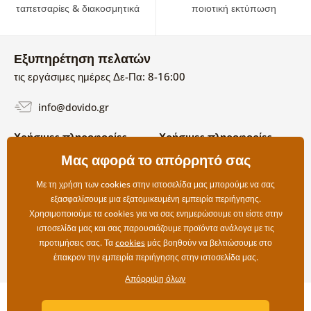
ταπετσαρίες & διακοσμητικά
ποιοτική εκτύπωση
Εξυπηρέτηση πελατών
τις εργάσιμες ημέρες Δε-Πα: 8-16:00
info@dovido.gr
Χρήσιμες πληροφορίες
Χρήσιμες πληροφορίες
Σχετικά με εμάς
Μας αφορά το απόρρητό σας
Όροι χρήσης και επιστροφών
Συχνές Ερωτήσεις
Πολιτική απορρήτου
Επικοινωνία
Με τη χρήση των cookies στην ιστοσελίδα μας μπορούμε να σας
Επιλογές αποστολής και
εξασφαλίσουμε μια εξατομικευμένη εμπειρία περιήγησης.
πληρωμής
Χρησιμοποιούμε τα cookies για να σας ενημερώσουμε οτι είστε στην
Επιστροφές
ιστοσελίδα μας και σας παρουσιάζουμε προϊόντα ανάλογα με τις
προτιμήσεις σας. Τα
cookies
μάς βοηθούν να βελτιώσουμε στο
έπακρον την εμπειρία περιήγησης στην ιστοσελίδα μας.
Απόρριψη όλων
Copyright ©2019 © Dovido.gr.