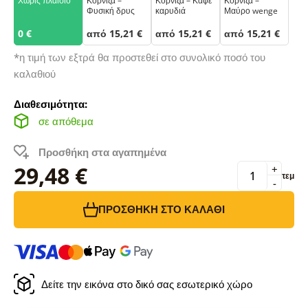
Χωρίς πλαίσιο
Κορνίζα –
Κορνίζα – Καφέ
Κορνίζα –
Φυσική δρυς
καρυδιά
Μαύρο wenge
0 €
από 15,21 €
από 15,21 €
από 15,21 €
*η τιμή των εξτρά θα προστεθεί στο συνολικό ποσό του
καλαθιού
Διαθεσιμότητα:
σε απόθεμα
Προσθήκη στα αγαπημένα
29,48 €
+
τεμ
-
ΠΡΟΣΘΉΚΗ ΣΤΟ ΚΑΛΆΘΙ
Δείτε την εικόνα στο δικό σας εσωτερικό χώρο