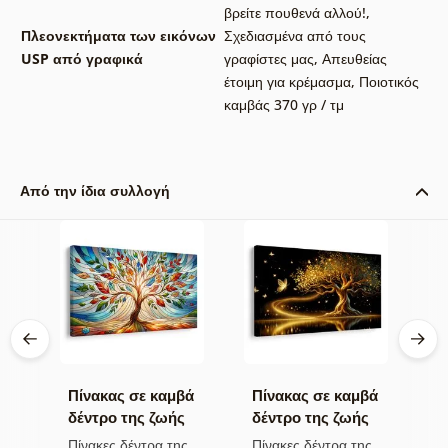
βρείτε πουθενά αλλού!
,
Πλεονεκτήματα των εικόνων
Σχεδιασμένα από τους
USP από γραφικά
γραφίστες μας
,
Απευθείας
έτοιμη για κρέμασμα
,
Ποιοτικός
καμβάς 370 γρ / τμ
Από την ίδια συλλογή
βά
Πίνακας σε καμβά
Πίνακας σε καμβά
Π
ς
δέντρο της ζωής
δέντρο της ζωής
μ
σε πολύχρωμο
χρυσή μαγεία
φ
ς
Πίνακες δέντρα της
Πίνακες δέντρα της
Π