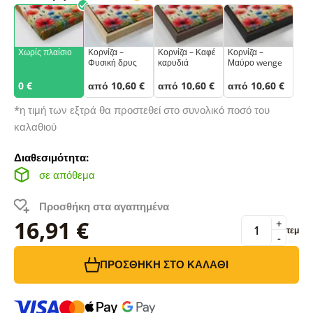
Χωρίς πλαίσιο
Κορνίζα –
Κορνίζα – Καφέ
Κορνίζα –
Φυσική δρυς
καρυδιά
Μαύρο wenge
0 €
από 10,60 €
από 10,60 €
από 10,60 €
*η τιμή των εξτρά θα προστεθεί στο συνολικό ποσό του
καλαθιού
Διαθεσιμότητα:
σε απόθεμα
Προσθήκη στα αγαπημένα
16,91 €
+
τεμ
-
ΠΡΟΣΘΉΚΗ ΣΤΟ ΚΑΛΆΘΙ