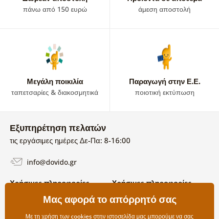
πάνω από 150 ευρώ
άμεση αποστολή
Μεγάλη ποικιλία
Παραγωγή στην Ε.Ε.
ταπετσαρίες & διακοσμητικά
ποιοτική εκτύπωση
Εξυπηρέτηση πελατών
τις εργάσιμες ημέρες Δε-Πα: 8-16:00
info@dovido.gr
Χρήσιμες πληροφορίες
Χρήσιμες πληροφορίες
Σχετικά με εμάς
Μας αφορά το απόρρητό σας
Όροι χρήσης και επιστροφών
Συχνές Ερωτήσεις
Πολιτική απορρήτου
Επικοινωνία
Με τη χρήση των cookies στην ιστοσελίδα μας μπορούμε να σας