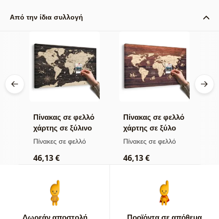
Από την ίδια συλλογή
βά
Πίνακας σε φελλό
Πίνακας σε φελλό
Π
χάρτης σε ξύλινο
χάρτης σε ξύλο
κ
φόντο
τ
Πίνακες σε φελλό
Πίνακες σε φελλό
Π
46,13 €
46,13 €
1
Δωρεάν αποστολή
Προϊόντα σε απόθεμα