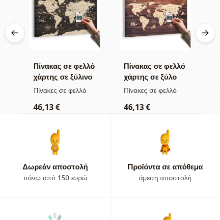
βά
Πίνακας σε φελλό
Πίνακας σε φελλό
Π
ge
χάρτης σε ξύλινο
χάρτης σε ξύλο
κ
φόντο
τ
Πίνακες σε φελλό
Πίνακες σε φελλό
Π
ό
46,13 €
46,13 €
1
Δωρεάν αποστολή
Προϊόντα σε απόθεμα
πάνω από 150 ευρώ
άμεση αποστολή