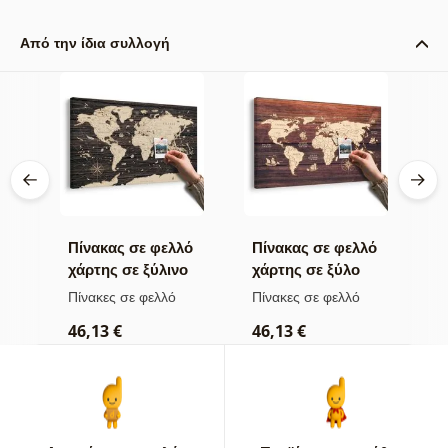
Από την ίδια συλλογή
βά
Πίνακας σε φελλό
Πίνακας σε φελλό
Π
ge
χάρτης σε ξύλινο
χάρτης σε ξύλο
κ
φόντο
τ
Πίνακες σε φελλό
Πίνακες σε φελλό
Π
ό
46,13 €
46,13 €
1