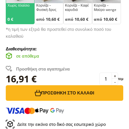
Χωρίς πλαίσιο
Κορνίζα –
Κορνίζα – Καφέ
Κορνίζα –
Φυσική δρυς
καρυδιά
Μαύρο wenge
0 €
από 10,60 €
από 10,60 €
από 10,60 €
*η τιμή των εξτρά θα προστεθεί στο συνολικό ποσό του
καλαθιού
Διαθεσιμότητα:
σε απόθεμα
Προσθήκη στα αγαπημένα
16,91 €
+
τεμ
-
ΠΡΟΣΘΉΚΗ ΣΤΟ ΚΑΛΆΘΙ
Δείτε την εικόνα στο δικό σας εσωτερικό χώρο