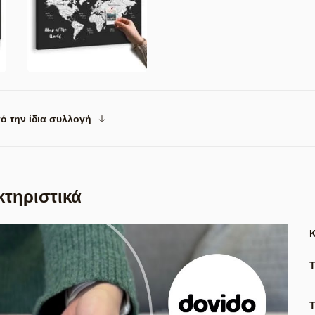
ό την ίδια συλλογή
κτηριστικά
Τ