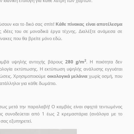
ν ιδανική επιλογή για κάθε λάτρη των χαρτών.
ουν και το δικό σας σπίτι!
Κάθε πίνακας είναι αποτέλεσμα
ις ιδέες του σε μοναδικά έργα τέχνης. Διαλέξτε ανάμεσα σε
νακες που θα βρείτε μόνο εδώ.
2
 καμβά υψηλής αντοχής βάρους
280 g/m
. Η ποιότητα δεν
χνολογία εκτύπωσης. Η εκτύπωση υψηλής ανάλυσης εγγυάται
ώσεις. Χρησιμοποιούμε
οικολογικά μελάνια
χωρίς οσμή, που
κατάλληλοι για κάθε δωμάτιο.
έσως μετά την παραλαβή! Ο καμβάς είναι σφιχτά τεντωμένος
ας συνοδεύεται από 1 έως 2 κρεμαστάρια (ανάλογα με το
 σας εξυπηρετεί.