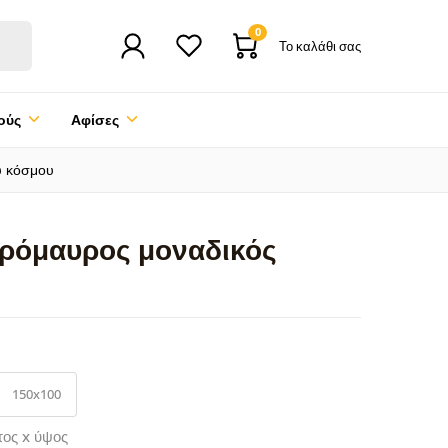
0
Το καλάθι σας
ούς
Αφίσες
υ κόσμου
πρόμαυρος μοναδικός
150x100
τος x ύψος