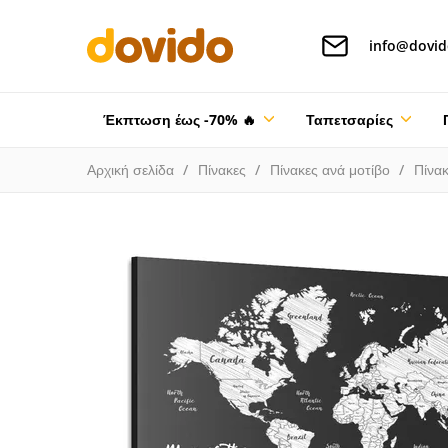
info@dovid
Έκπτωση έως -70% 🔥
Ταπετσαρίες
Αρχική σελίδα
Πίνακες
Πίνακες ανά μοτίβο
Πίνακ