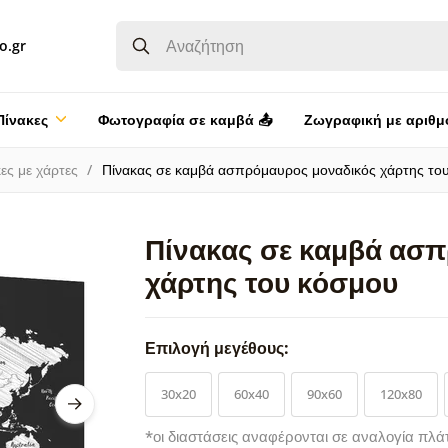
o.gr
Πίνακες
Φωτογραφία σε καμβά 📤
Ζωγραφική με αριθμ
ες με χάρτες
Πίνακας σε καμβά ασπρόμαυρος μοναδικός χάρτης το
Πίνακας σε καμβά ασ
χάρτης του κόσμου
Επιλογή μεγέθους:
30x20
60x40
90x60
120x80
*οι διαστάσεις αναφέρονται σε αναλογία πλά