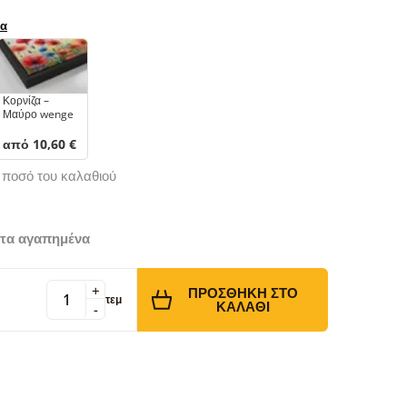
ρα
Κορνίζα –
Μαύρο wenge
από 10,60 €
ό ποσό του καλαθιού
τα αγαπημένα
+
ΠΡΟΣΘΉΚΗ ΣΤΟ
τεμ
ΚΑΛΆΘΙ
-