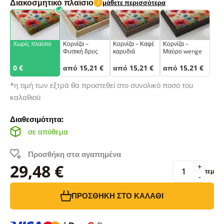
Διακοσμητικό πλαίσιο
μάθετε περισσότερα
i
Χωρίς πλαίσιο
Κορνίζα –
Κορνίζα – Καφέ
Κορνίζα –
Φυσική δρυς
καρυδιά
Μαύρο wenge
0 €
από 15,21 €
από 15,21 €
από 15,21 €
*η τιμή των εξτρά θα προστεθεί στο συνολικό ποσό του
καλαθιού
Διαθεσιμότητα:
σε απόθεμα
Προσθήκη στα αγαπημένα
29,48 €
+
τεμ
-
ΠΡΟΣΘΉΚΗ ΣΤΟ ΚΑΛΆΘΙ