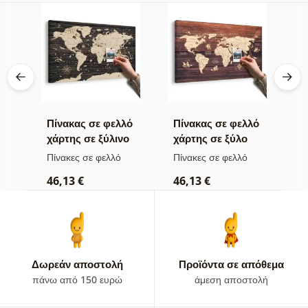
βά
Πίνακας σε φελλό
Πίνακας σε φελλό
Π
χάρτης σε ξύλινο
χάρτης σε ξύλο
κ
φόντο
τ
Πίνακες σε φελλό
Πίνακες σε φελλό
Π
46,13 €
46,13 €
1
Δωρεάν αποστολή
Προϊόντα σε απόθεμα
πάνω από 150 ευρώ
άμεση αποστολή