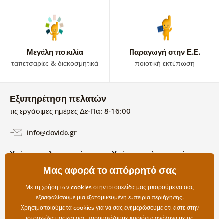
Μεγάλη ποικιλία
Παραγωγή στην Ε.Ε.
ταπετσαρίες & διακοσμητικά
ποιοτική εκτύπωση
Εξυπηρέτηση πελατών
τις εργάσιμες ημέρες Δε-Πα: 8-16:00
info@dovido.gr
Χρήσιμες πληροφορίες
Χρήσιμες πληροφορίες
Σχετικά με εμάς
Μας αφορά το απόρρητό σας
Όροι χρήσης και επιστροφών
Συχνές Ερωτήσεις
Πολιτική απορρήτου
Επικοινωνία
Με τη χρήση των cookies στην ιστοσελίδα μας μπορούμε να σας
Επιλογές αποστολής και
εξασφαλίσουμε μια εξατομικευμένη εμπειρία περιήγησης.
πληρωμής
Χρησιμοποιούμε τα cookies για να σας ενημερώσουμε οτι είστε στην
Επιστροφές
ιστοσελίδα μας και σας παρουσιάζουμε προϊόντα ανάλογα με τις