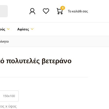
0
Το καλάθι σας
ούς
Αφίσες
κίνητο
κό πολυτελές βετεράνο
150x100
τος x ύψος