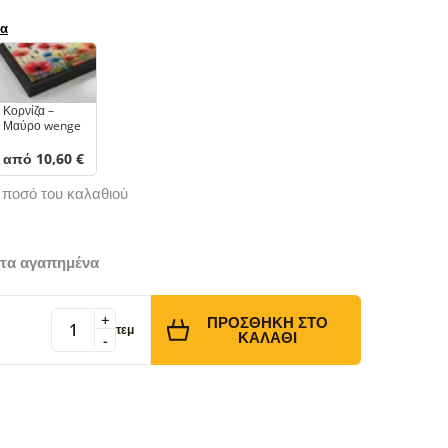
ρα
Κορνίζα –
Μαύρο wenge
από 10,60 €
ό ποσό του καλαθιού
τα αγαπημένα
+
ΠΡΟΣΘΉΚΗ ΣΤΟ
τεμ
ΚΑΛΆΘΙ
-