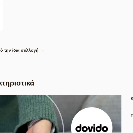
ό την ίδια συλλογή
κτηριστικά