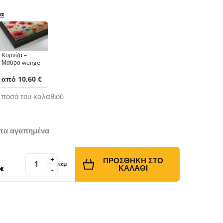
ρα
Κορνίζα –
Μαύρο wenge
από 10,60 €
ό ποσό του καλαθιού
τα αγαπημένα
+
ΠΡΟΣΘΉΚΗ ΣΤΟ
τεμ
ΚΑΛΆΘΙ
 €
-