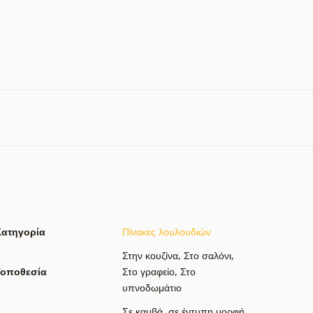
Κατηγορία
Πίνακες λουλουδιών
Στην κουζίνα
,
Στο σαλόνι
,
Τοποθεσία
Στο γραφείο
,
Στο
υπνοδωμάτιο
Σε καμβά
,
σε έντυπη μορφή
,