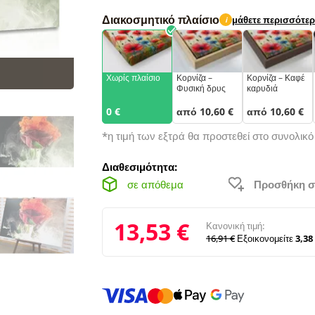
Διακοσμητικό πλαίσιο
μάθετε περισσότε
i
Χωρίς πλαίσιο
Κορνίζα –
Κορνίζα – Καφέ
Φυσική δρυς
καρυδιά
0 €
από 10,60 €
από 10,60 €
*η τιμή των εξτρά θα προστεθεί στο συνολικ
Διαθεσιμότητα:
σε απόθεμα
Προσθήκη σ
13,53 €
Κανονική τιμή:
16,91 €
Εξοικονομείτε
3,38