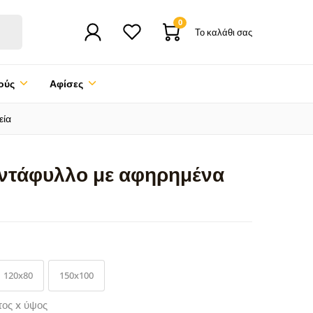
0
Το καλάθι σας
ούς
Αφίσες
εία
αντάφυλλο με αφηρημένα
120x80
150x100
τος x ύψος