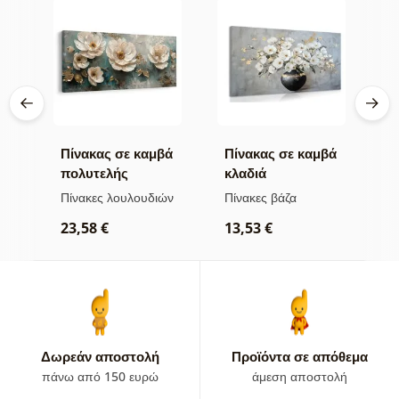
βά
Πίνακας σε καμβά
Πίνακας σε καμβά
Π
πολυτελής
κλαδιά
α
λουλουδάτη
λουλουδιών σε
χ
ών
Πίνακες λουλουδιών
Πίνακες βάζα
Π
αρμονία
μαύρο βάζο
23,58 €
13,53 €
2
Δωρεάν αποστολή
Προϊόντα σε απόθεμα
πάνω από 150 ευρώ
άμεση αποστολή