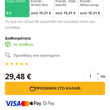
Χωρίς πλαίσιο
Κορνίζα –
Κορνίζα – Καφέ
Κορνίζα –
Φυσική δρυς
καρυδιά
Μαύρο wenge
0 €
από 15,21 €
από 15,21 €
από 15,21 €
*η τιμή των εξτρά θα προστεθεί στο συνολικό ποσό του
καλαθιού
Διαθεσιμότητα:
σε απόθεμα
Προσθήκη στα αγαπημένα
29,48 €
+
τεμ
-
ΠΡΟΣΘΉΚΗ ΣΤΟ ΚΑΛΆΘΙ