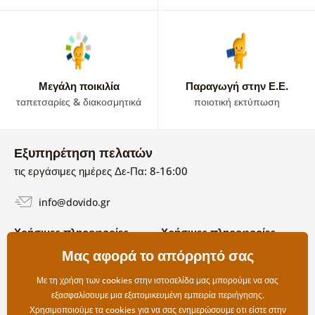
Μεγάλη ποικιλία
Παραγωγή στην Ε.Ε.
ταπετσαρίες & διακοσμητικά
ποιοτική εκτύπωση
Εξυπηρέτηση πελατών
τις εργάσιμες ημέρες Δε-Πα: 8-16:00
info@dovido.gr
Χρήσιμες πληροφορίες
Χρήσιμες πληροφορίες
Σχετικά με εμάς
Μας αφορά το απόρρητό σας
Όροι χρήσης και επιστροφών
Συχνές Ερωτήσεις
Πολιτική απορρήτου
Επικοινωνία
Με τη χρήση των cookies στην ιστοσελίδα μας μπορούμε να σας
Επιλογές αποστολής και
εξασφαλίσουμε μια εξατομικευμένη εμπειρία περιήγησης.
πληρωμής
Χρησιμοποιούμε τα cookies για να σας ενημερώσουμε οτι είστε στην
Επιστροφές