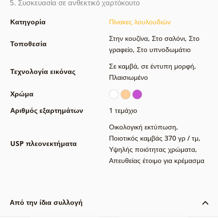
5. Συσκευασία σε ανθεκτικό χαρτόκουτο
Κατηγορία
Πίνακες λουλουδιών
Στην κουζίνα
,
Στο σαλόνι
,
Στο
Τοποθεσία
γραφείο
,
Στο υπνοδωμάτιο
Σε καμβά
,
σε έντυπη μορφή
,
Τεχνολογία εικόνας
Πλαισιωμένο
Χρώμα
Αριθμός εξαρτημάτων
1 τεμάχιο
Οικολογική εκτύπωση
,
Ποιοτικός καμβάς 370 γρ / τμ
,
USP πλεονεκτήματα
Υψηλής ποιότητας χρώματα
,
Απευθείας έτοιμο για κρέμασμα
Από την ίδια συλλογή