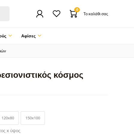
0
Το καλάθι σας
ούς
Αφίσες
ιών
ρεσιονιστικός κόσμος
120x80
150x100
τος x ύψος