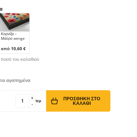
ρα
Κορνίζα –
Μαύρο wenge
από 10,60 €
ό ποσό του καλαθιού
τα αγαπημένα
+
ΠΡΟΣΘΉΚΗ ΣΤΟ
τεμ
ΚΑΛΆΘΙ
-