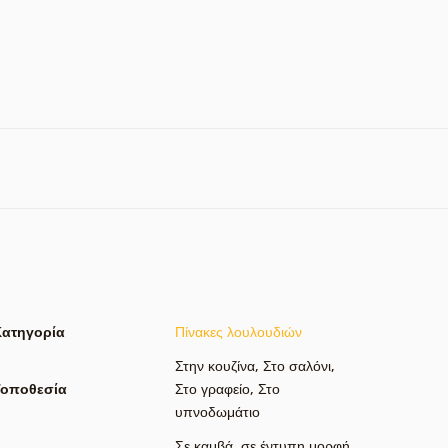
Κατηγορία
Πίνακες λουλουδιών
Στην κουζίνα
,
Στο σαλόνι
,
Τοποθεσία
Στο γραφείο
,
Στο
υπνοδωμάτιο
Σε καμβά
,
σε έντυπη μορφή
,