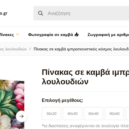
o.gr
Πίνακες
Φωτογραφία σε καμβά 📤
Ζωγραφική με αριθμ
κες λουλουδιών
Πίνακας σε καμβά ιμπρεσιονιστικός κόσμος λουλουδ
Πίνακας σε καμβά ιμπ
λουλουδιών
Επιλογή μεγέθους:
30x20
40x30
60x40
90x60
*οι διαστάσεις αναφέρονται σε αναλογία πλά