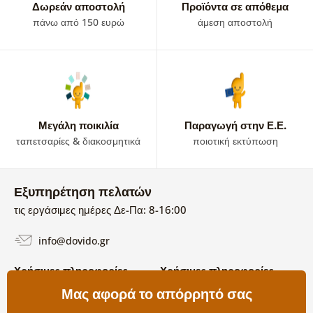
Δωρεάν αποστολή
Προϊόντα σε απόθεμα
πάνω από 150 ευρώ
άμεση αποστολή
Μεγάλη ποικιλία
Παραγωγή στην Ε.Ε.
ταπετσαρίες & διακοσμητικά
ποιοτική εκτύπωση
Εξυπηρέτηση πελατών
τις εργάσιμες ημέρες Δε-Πα: 8-16:00
info@dovido.gr
Χρήσιμες πληροφορίες
Χρήσιμες πληροφορίες
Σχετικά με εμάς
Μας αφορά το απόρρητό σας
Όροι χρήσης και επιστροφών
Συχνές Ερωτήσεις
Πολιτική απορρήτου