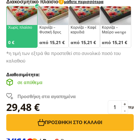
Διακοσμητικό πλαίσιο
μάθετε περισσότερα
i
Χωρίς πλαίσιο
Κορνίζα –
Κορνίζα – Καφέ
Κορνίζα –
Φυσική δρυς
καρυδιά
Μαύρο wenge
0 €
από 15,21 €
από 15,21 €
από 15,21 €
*η τιμή των εξτρά θα προστεθεί στο συνολικό ποσό του
καλαθιού
Διαθεσιμότητα:
σε απόθεμα
Προσθήκη στα αγαπημένα
29,48 €
+
τεμ
-
ΠΡΟΣΘΉΚΗ ΣΤΟ ΚΑΛΆΘΙ