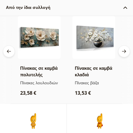
Από την ίδια συλλογή
βά
Πίνακας σε καμβά
Πίνακας σε καμβά
Π
πολυτελής
κλαδιά
α
λουλουδάτη
λουλουδιών σε
χ
ών
Πίνακες λουλουδιών
Πίνακες βάζα
Π
αρμονία
μαύρο βάζο
23,58 €
13,53 €
2