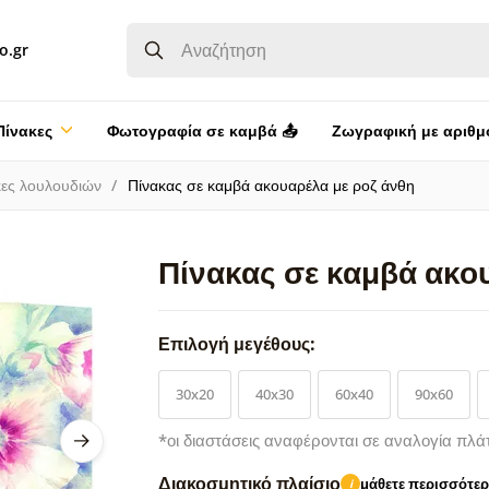
o.gr
Πίνακες
Φωτογραφία σε καμβά 📤
Ζωγραφική με αριθμ
κες λουλουδιών
Πίνακας σε καμβά ακουαρέλα με ροζ άνθη
Πίνακας σε καμβά ακο
Επιλογή μεγέθους:
30x20
40x30
60x40
90x60
*οι διαστάσεις αναφέρονται σε αναλογία πλά
Διακοσμητικό πλαίσιο
μάθετε περισσότε
i