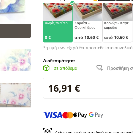
Χωρίς πλαίσιο
Κορνίζα –
Κορνίζα – Καφέ
Φυσική δρυς
καρυδιά
0 €
από 10,60 €
από 10,60 €
*η τιμή των εξτρά θα προστεθεί στο συνολικ
Διαθεσιμότητα:
σε απόθεμα
Προσθήκη σ
16,91 €
Δείτε την εικόνα στο δικό σας εσωτερι