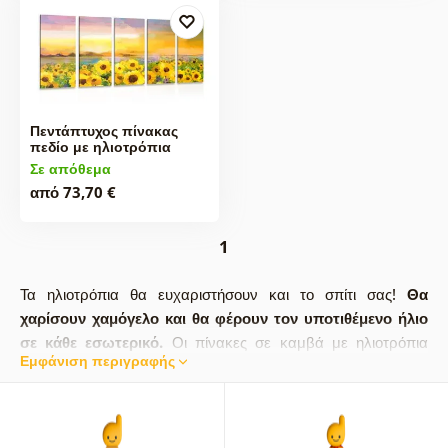
Πεντάπτυχος πίνακας
πεδίο με ηλιοτρόπια
Σε απόθεμα
από 73,70 €
1
Τα ηλιοτρόπια θα ευχαριστήσουν και το σπίτι σας!
Θα
χαρίσουν χαμόγελο και θα φέρουν τον υποτιθέμενο ήλιο
σε κάθε εσωτερικό.
Οι πίνακες σε καμβά με ηλιοτρόπια
Εμφάνιση περιγραφής
ταιριάζουν τέλεια
στην
κουζίνα
. Ο πίνακας τοίχου θα σας
χαροποιεί σε κάθε γεύμα ή δείπνο. Το ηλιοτρόπιο είναι
γνωστό για την μεγάλη ανθοφορία του. Μπορεί να φτάσει σε
ύψος έως και 3 μέτρα. Είναι στο χέρι σας ποιον πίνακα