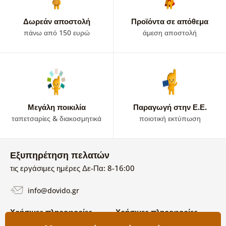
ηλιοτρόπιου θα επιλέξετε. Θα προτιμήσετε λεπτομερή
λουλούδι ή θα επιλέξετε
πίνακα με χωράφι ηλιοτρόπιων
;
Δωρεάν αποστολή
Προϊόντα σε απόθεμα
πάνω από 150 ευρώ
άμεση αποστολή
Μεγάλη ποικιλία
Παραγωγή στην Ε.Ε.
ταπετσαρίες & διακοσμητικά
ποιοτική εκτύπωση
Εξυπηρέτηση πελατών
τις εργάσιμες ημέρες Δε-Πα: 8-16:00
info@dovido.gr
Χρήσιμες πληροφορίες
Χρήσιμες πληροφορίες
Σχετικά με εμάς