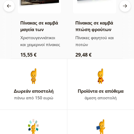
βά
Πίνακας σε καμβά
Πίνακας σε καμβά
Σ
μαγεία των
πτώση φρούτων
μ
χριστουγεννιάτικων
στο νερό
αι
Χριστουγεννιάτικοι
Πίνακες φαγητού και
Σ
γεύσεων
και χειμερινοί πίνακες
ποτών
5
15,55 €
29,48 €
Δωρεάν αποστολή
Προϊόντα σε απόθεμα
πάνω από 150 ευρώ
άμεση αποστολή