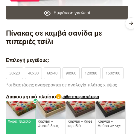
Εμφάνιση γκαλερί
Πίνακας σε καμβά σανίδα με
πιπεριές τσίλι
Επιλογή μεγέθους:
30x20
40x30
60x40
90x60
120x80
150x100
*οι διαστάσεις αναφέρονται σε αναλογία πλάτος x ύψος
Διακοσμητικό πλαίσιο
μάθετε περισσότερα
i
Χωρίς πλαίσιο
Κορνίζα –
Κορνίζα – Καφέ
Κορνίζα –
Φυσική δρυς
καρυδιά
Μαύρο wenge