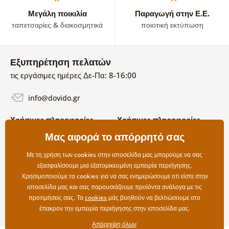
Μεγάλη ποικιλία
Παραγωγή στην Ε.Ε.
ταπετσαρίες & διακοσμητικά
ποιοτική εκτύπωση
Εξυπηρέτηση πελατών
τις εργάσιμες ημέρες Δε-Πα: 8-16:00
info@dovido.gr
Χρήσιμες πληροφορίες
Χρήσιμες πληροφορίες
Σχετικά με εμάς
Μας αφορά το απόρρητό σας
Όροι χρήσης και επιστροφών
Συχνές Ερωτήσεις
Πολιτική απορρήτου
Επικοινωνία
Με τη χρήση των cookies στην ιστοσελίδα μας μπορούμε να σας
Επιλογές αποστολής και
εξασφαλίσουμε μια εξατομικευμένη εμπειρία περιήγησης.
πληρωμής
Χρησιμοποιούμε τα cookies για να σας ενημερώσουμε οτι είστε στην
Επιστροφές
ιστοσελίδα μας και σας παρουσιάζουμε προϊόντα ανάλογα με τις
προτιμήσεις σας. Τα
cookies
μάς βοηθούν να βελτιώσουμε στο
έπακρον την εμπειρία περιήγησης στην ιστοσελίδα μας.
Απόρριψη όλων