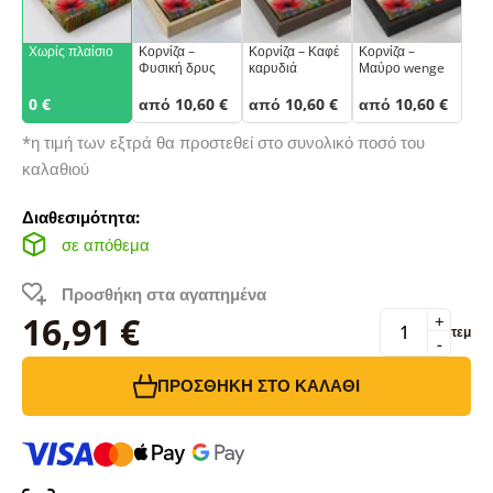
Χωρίς πλαίσιο
Κορνίζα –
Κορνίζα – Καφέ
Κορνίζα –
Φυσική δρυς
καρυδιά
Μαύρο wenge
0 €
από 10,60 €
από 10,60 €
από 10,60 €
*η τιμή των εξτρά θα προστεθεί στο συνολικό ποσό του
καλαθιού
Διαθεσιμότητα:
σε απόθεμα
Προσθήκη στα αγαπημένα
16,91 €
+
τεμ
-
ΠΡΟΣΘΉΚΗ ΣΤΟ ΚΑΛΆΘΙ