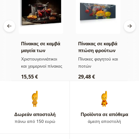
βά
Πίνακας σε καμβά
Πίνακας σε καμβά
Σ
μαγεία των
πτώση φρούτων
μ
χριστουγεννιάτικων
στο νερό
αι
Χριστουγεννιάτικοι
Πίνακες φαγητού και
Σ
γεύσεων
και χειμερινοί πίνακες
ποτών
5
15,55 €
29,48 €
Δωρεάν αποστολή
Προϊόντα σε απόθεμα
πάνω από 150 ευρώ
άμεση αποστολή