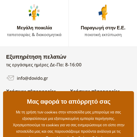
Μεγάλη ποικιλία
Παραγωγή στην Ε.Ε.
ταπετσαρίες & διακοσμητικά
ποιοτική εκτύπωση
Εξυπηρέτηση πελατών
τις εργάσιμες ημέρες Δε-Πα: 8-16:00
info@dovido.gr
Χρήσιμες πληροφορίες
Χρήσιμες πληροφορίες
Σχετικά με εμάς
Μας αφορά το απόρρητό σας
Όροι χρήσης και επιστροφών
Συχνές Ερωτήσεις
Πολιτική απορρήτου
Επικοινωνία
Με τη χρήση των cookies στην ιστοσελίδα μας μπορούμε να σας
Επιλογές αποστολής και
εξασφαλίσουμε μια εξατομικευμένη εμπειρία περιήγησης.
πληρωμής
Χρησιμοποιούμε τα cookies για να σας ενημερώσουμε οτι είστε στην
Επιστροφές
ιστοσελίδα μας και σας παρουσιάζουμε προϊόντα ανάλογα με τις