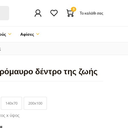
0
Το καλάθι σας
ούς
Αφίσες
ς
ρόμαυρο δέντρο της ζωής
140x70
200x100
τος x ύψος
ρα