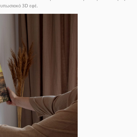
ντυπωσιακό 3D εφέ.