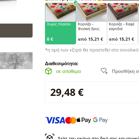
Χωρίς πλαίσιο
Κορνίζα –
Κορνίζα – Καφέ
Φυσική δρυς
καρυδιά
0 €
από 15,21 €
από 15,21 €
*η τιμή των εξτρά θα προστεθεί στο συνολικ
Διαθεσιμότητα:
σε απόθεμα
Προσθήκη σ
29,48 €
Δείτε την εικόνα στο δικό σας εσωτερι