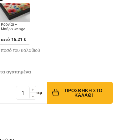
Κορνίζα –
Μαύρο wenge
από 15,21 €
ό ποσό του καλαθιού
τα αγαπημένα
+
ΠΡΟΣΘΉΚΗ ΣΤΟ
τεμ
ΚΑΛΆΘΙ
-
κό χώρο