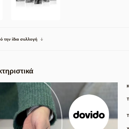
ό την ίδια συλλογή
κτηριστικά
Τ