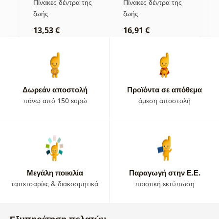
ς
Πίνακες δέντρα της
Πίνακες δέντρα της
Π
βιτρό
ζωής
ζωής
ζ
13,53 €
16,91 €
1
Δωρεάν αποστολή
Προϊόντα σε απόθεμα
πάνω από 150 ευρώ
άμεση αποστολή
Μεγάλη ποικιλία
Παραγωγή στην Ε.Ε.
ταπετσαρίες & διακοσμητικά
ποιοτική εκτύπωση