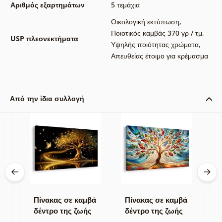
Αριθμός εξαρτημάτων
5 τεμάχια
Οικολογική εκτύπωση
,
Ποιοτικός καμβάς 370 γρ / τμ
,
USP πλεονεκτήματα
Υψηλής ποιότητας χρώματα
,
Απευθείας έτοιμο για κρέμασμα
Από την ίδια συλλογή
βά
Πίνακας σε καμβά
Πίνακας σε καμβά
Π
δέντρο της ζωής
δέντρο της ζωής
δ
χρυσή μαγεία
σε πολύχρωμο
σ