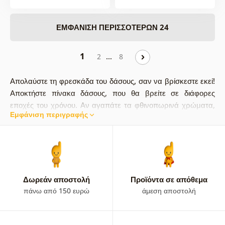
ΕΜΦΆΝΙΣΗ ΠΕΡΙΣΣΌΤΕΡΩΝ 24
1
…
2
8
Απολαύστε τη φρεσκάδα του δάσους, σαν να βρίσκεστε εκεί!
Αποκτήστε πίνακα δάσους, που θα βρείτε σε διάφορες
εποχές του χρόνου. Αν αγαπάτε τα φθινοπωρινά χρώματα,
Εμφάνιση περιγραφής
οι πίνακες δάσους σε αυτή την εκδοχή είναι πραγματικά
μαγευτικοί!
Απολαύστε το δάσος από την άνεση του
σπιτιού σας
και αποκτήστε πίνακα σε καμβά δάσους.
Απολαύστε τη φρεσκάδα του, το μυστήριο και κυρίως νιώστε
ελεύθεροι και στο σπίτι σας. Ο σύγχρονος πίνακας δάσους
θα σας βοηθήσει σε αυτό.
Δωρεάν αποστολή
Προϊόντα σε απόθεμα
πάνω από 150 ευρώ
άμεση αποστολή