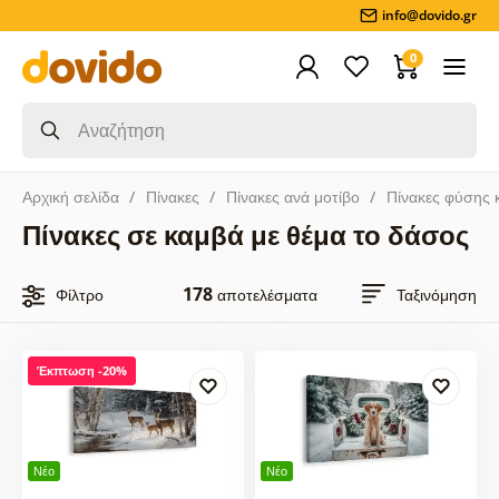
info@dovido.gr
0
Αρχική σελίδα
Πίνακες
Πίνακες ανά μοτίβο
Πίνακες φύσης 
Πίνακες σε καμβά με θέμα το δάσος
178
Φίλτρο
αποτελέσματα
Ταξινόμηση
Έκπτωση -20%
Νέο
Νέο