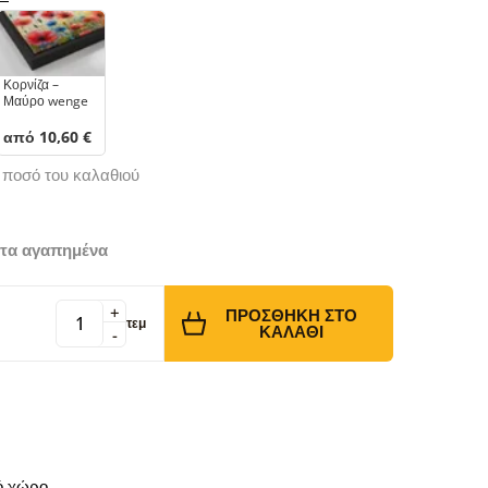
Κορνίζα –
Μαύρο wenge
από 10,60 €
ό ποσό του καλαθιού
τα αγαπημένα
+
ΠΡΟΣΘΉΚΗ ΣΤΟ
τεμ
ΚΑΛΆΘΙ
-
κό χώρο