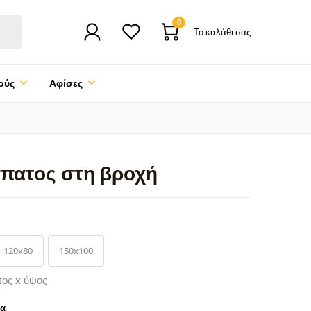
0
Το καλάθι σας
ούς
Αφίσες
ίπατος στη βροχή
120x80
150x100
τος x ύψος
ρα