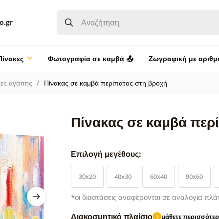
o.gr
Πίνακες
Φωτογραφία σε καμβά 📤
Ζωγραφική με αριθμ
κες αγάπης
Πίνακας σε καμβά περίπατος στη βροχή
Πίνακας σε καμβά περ
Επιλογή μεγέθους:
30x20
40x30
60x40
90x60
*οι διαστάσεις αναφέρονται σε αναλογία πλά
Διακοσμητικό πλαίσιο
μάθετε περισσότε
i