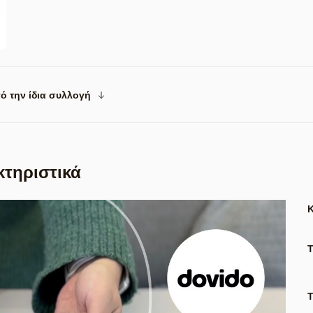
ό την ίδια συλλογή
κτηριστικά
Τ