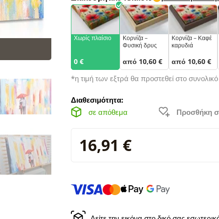
Χωρίς πλαίσιο
Κορνίζα –
Κορνίζα – Καφέ
Φυσική δρυς
καρυδιά
0 €
από 10,60 €
από 10,60 €
*η τιμή των εξτρά θα προστεθεί στο συνολικ
Διαθεσιμότητα:
σε απόθεμα
Προσθήκη σ
16,91 €
Δείτε την εικόνα στο δικό σας εσωτερι