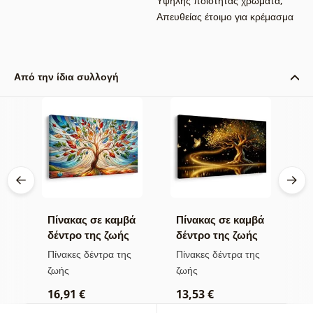
Υψηλής ποιότητας χρώματα
,
Απευθείας έτοιμο για κρέμασμα
Από την ίδια συλλογή
βά
Πίνακας σε καμβά
Πίνακας σε καμβά
Π
ς
δέντρο της ζωής
δέντρο της ζωής
δ
ες
σε πολύχρωμο
χρυσή μαγεία
σ
ς
Πίνακες δέντρα της
Πίνακες δέντρα της
Π
βιτρό
ζωής
ζωής
ζ
16,91 €
13,53 €
1