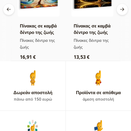
βά
Πίνακας σε καμβά
Πίνακας σε καμβά
Π
ς
δέντρο της ζωής
δέντρο της ζωής
δ
ες
σε πολύχρωμο
χρυσή μαγεία
σ
ς
Πίνακες δέντρα της
Πίνακες δέντρα της
Π
βιτρό
ζωής
ζωής
ζ
16,91 €
13,53 €
1
Δωρεάν αποστολή
Προϊόντα σε απόθεμα
πάνω από 150 ευρώ
άμεση αποστολή