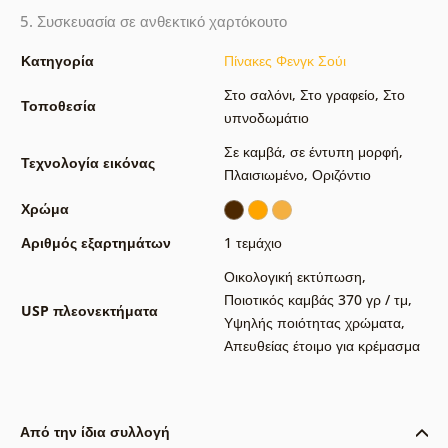
5. Συσκευασία σε ανθεκτικό χαρτόκουτο
Κατηγορία
Πίνακες Φενγκ Σούι
Στο σαλόνι
,
Στο γραφείο
,
Στο
Τοποθεσία
υπνοδωμάτιο
Σε καμβά
,
σε έντυπη μορφή
,
Τεχνολογία εικόνας
Πλαισιωμένο
,
Οριζόντιο
Χρώμα
Αριθμός εξαρτημάτων
1 τεμάχιο
Οικολογική εκτύπωση
,
Ποιοτικός καμβάς 370 γρ / τμ
,
USP πλεονεκτήματα
Υψηλής ποιότητας χρώματα
,
Απευθείας έτοιμο για κρέμασμα
Από την ίδια συλλογή