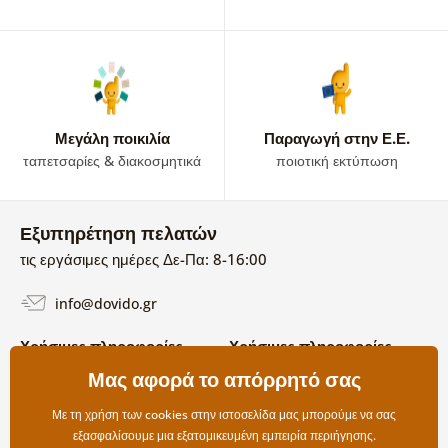
Μεγάλη ποικιλία
Παραγωγή στην Ε.Ε.
ταπετσαρίες & διακοσμητικά
ποιοτική εκτύπωση
Εξυπηρέτηση πελατών
τις εργάσιμες ημέρες Δε-Πα: 8-16:00
info@dovido.gr
Χρήσιμες πληροφορίες
Χρήσιμες πληροφορίες
Σχετικά με εμάς
Μας αφορά το απόρρητό σας
Όροι χρήσης και επιστροφών
Συχνές Ερωτήσεις
Πολιτική απορρήτου
Επικοινωνία
Με τη χρήση των cookies στην ιστοσελίδα μας μπορούμε να σας
Επιλογές αποστολής και
εξασφαλίσουμε μια εξατομικευμένη εμπειρία περιήγησης.
πληρωμής