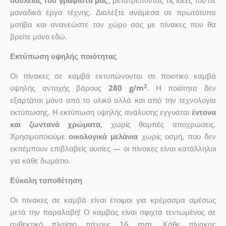
δουλειάς του γραφίστα μας
, μετατρέποντας τις ιδέες του σε
μοναδικά έργα τέχνης. Διαλέξτε ανάμεσα σε πρωτότυπα
μοτίβα και ανανεώστε τον χώρο σας με πίνακες που θα
βρείτε μόνο εδώ.
Εκτύπωση υψηλής ποιότητας
Οι πίνακες σε καμβά εκτυπώνονται σε ποιοτικό καμβά
2
υψηλής αντοχής βάρους
280 g/m
. Η ποιότητα δεν
εξαρτάται μόνο από το υλικό αλλά και από την τεχνολογία
εκτύπωσης. Η εκτύπωση υψηλής ανάλυσης εγγυάται
έντονα
και ζωντανά χρώματα
, χωρίς θαμπές αποχρώσεις.
Χρησιμοποιούμε
οικολογικά μελάνια
χωρίς οσμή, που δεν
εκπέμπουν επιβλαβείς ουσίες — οι πίνακες είναι κατάλληλοι
για κάθε δωμάτιο.
Εύκολη τοποθέτηση
Οι πίνακες σε καμβά είναι έτοιμοι για κρέμασμα αμέσως
μετά την παραλαβή! Ο καμβάς είναι σφιχτά τεντωμένος σε
ανθεκτικό πλαίσιο πάχους 16 mm. Κάθε πίνακας