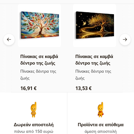
βά
Πίνακας σε καμβά
Πίνακας σε καμβά
Π
ς
δέντρο της ζωής
δέντρο της ζωής
δ
ες
σε πολύχρωμο
χρυσή μαγεία
σ
ς
Πίνακες δέντρα της
Πίνακες δέντρα της
Π
βιτρό
ζωής
ζωής
ζ
16,91 €
13,53 €
1
Δωρεάν αποστολή
Προϊόντα σε απόθεμα
πάνω από 150 ευρώ
άμεση αποστολή