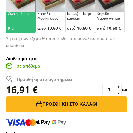
Χωρίς πλαίσιο
Κορνίζα –
Κορνίζα – Καφέ
Κορνίζα –
Φυσική δρυς
καρυδιά
Μαύρο wenge
0 €
από 10,60 €
από 10,60 €
από 10,60 €
*η τιμή των εξτρά θα προστεθεί στο συνολικό ποσό του
καλαθιού
Διαθεσιμότητα:
σε απόθεμα
Προσθήκη στα αγαπημένα
16,91 €
+
τεμ
-
ΠΡΟΣΘΉΚΗ ΣΤΟ ΚΑΛΆΘΙ