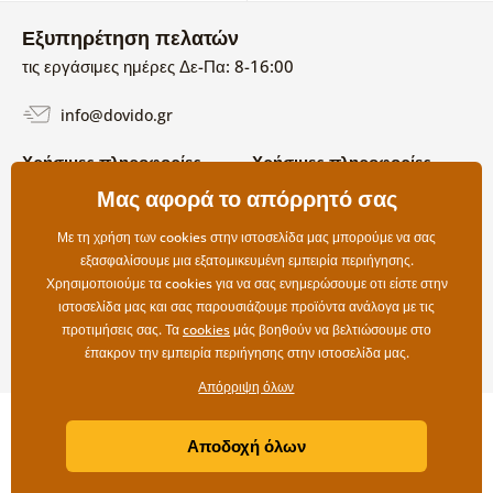
Εξυπηρέτηση πελατών
τις εργάσιμες ημέρες Δε-Πα: 8-16:00
info@dovido.gr
Χρήσιμες πληροφορίες
Χρήσιμες πληροφορίες
Σχετικά με εμάς
Μας αφορά το απόρρητό σας
Όροι χρήσης και επιστροφών
Συχνές Ερωτήσεις
Πολιτική απορρήτου
Επικοινωνία
Με τη χρήση των cookies στην ιστοσελίδα μας μπορούμε να σας
Επιλογές αποστολής και
εξασφαλίσουμε μια εξατομικευμένη εμπειρία περιήγησης.
πληρωμής
Χρησιμοποιούμε τα cookies για να σας ενημερώσουμε οτι είστε στην
Επιστροφές
ιστοσελίδα μας και σας παρουσιάζουμε προϊόντα ανάλογα με τις
προτιμήσεις σας. Τα
cookies
μάς βοηθούν να βελτιώσουμε στο
έπακρον την εμπειρία περιήγησης στην ιστοσελίδα μας.
Απόρριψη όλων
Copyright ©2019 © Dovido.gr.
Αποδοχή όλων
Webdesign
Litvanyi.sk
| Το e-shop δημιουργήθηκε από