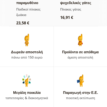
ο
παραμυθένιο
ψυχεδελικές γάτες
κ
δάσος με αλεπού
α
Παιδικοί πίνακες
Πίνακες γάτας
Π
και κουκουβάγιες
π
ζωάκια
δ
16,91 €
23,58 €
2
Δωρεάν αποστολή
Προϊόντα σε απόθεμα
πάνω από 150 ευρώ
άμεση αποστολή
Μεγάλη ποικιλία
Παραγωγή στην Ε.Ε.
ταπετσαρίες & διακοσμητικά
ποιοτική εκτύπωση