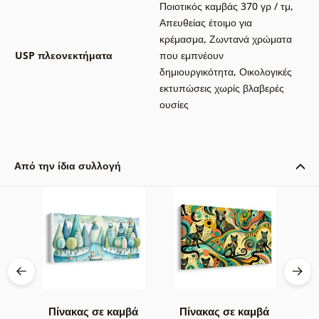
Ποιοτικός καμβάς 370 γρ / τμ
,
Απευθείας έτοιμο για
κρέμασμα
,
Ζωντανά χρώματα
USP πλεονεκτήματα
που εμπνέουν
δημιουργικότητα
,
Οικολογικές
εκτυπώσεις χωρίς βλαβερές
ουσίες
Από την ίδια συλλογή
βά
Πίνακας σε καμβά
Πίνακας σε καμβά
Π