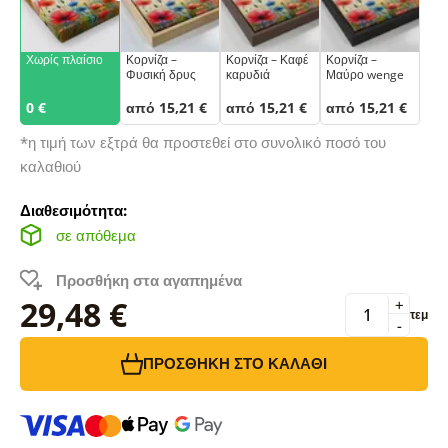
Χωρίς πλαίσιο
Κορνίζα –
Κορνίζα – Καφέ
Κορνίζα –
Φυσική δρυς
καρυδιά
Μαύρο wenge
0 €
από 15,21 €
από 15,21 €
από 15,21 €
*η τιμή των εξτρά θα προστεθεί στο συνολικό ποσό του
καλαθιού
Διαθεσιμότητα:
σε απόθεμα
Προσθήκη στα αγαπημένα
29,48 €
+
τεμ
-
ΠΡΟΣΘΉΚΗ ΣΤΟ ΚΑΛΆΘΙ