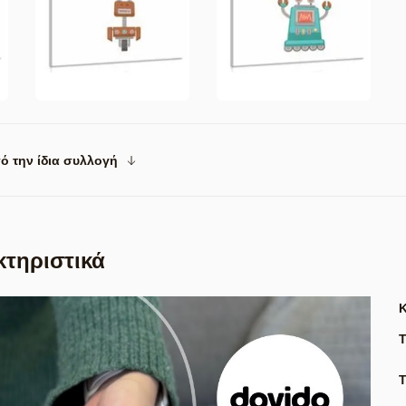
ό την ίδια συλλογή
κτηριστικά
Τ