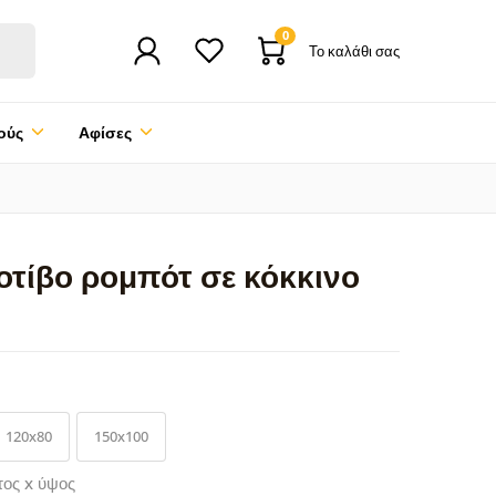
0
Το καλάθι σας
ούς
Αφίσες
οτίβο ρομπότ σε κόκκινο
120x80
150x100
τος x ύψος