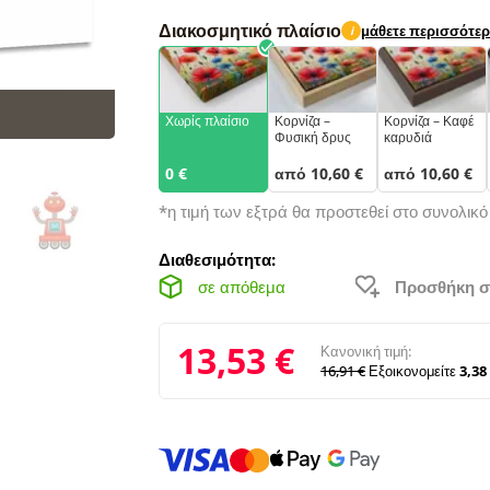
Διακοσμητικό πλαίσιο
μάθετε περισσότε
i
Χωρίς πλαίσιο
Κορνίζα –
Κορνίζα – Καφέ
Φυσική δρυς
καρυδιά
0 €
από 10,60 €
από 10,60 €
*η τιμή των εξτρά θα προστεθεί στο συνολικ
Διαθεσιμότητα:
σε απόθεμα
Προσθήκη σ
13,53 €
Κανονική τιμή:
16,91 €
Εξοικονομείτε
3,38