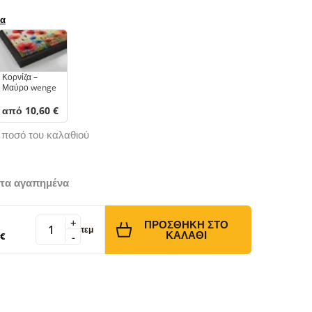
ρα
Κορνίζα –
Μαύρο wenge
από 10,60 €
ό ποσό του καλαθιού
τα αγαπημένα
+
ΠΡΟΣΘΉΚΗ ΣΤΟ
τεμ
ΚΑΛΆΘΙ
 €
-