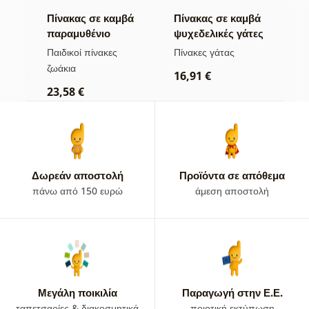
βά
Πίνακας σε καμβά
Πίνακας σε καμβά
Π
παραμυθένιο
ψυχεδελικές γάτες
κ
διά
δάσος με αλεπού
α
Παιδικοί πίνακες
Πίνακες γάτας
Π
και κουκουβάγιες
π
ζωάκια
δ
16,91 €
23,58 €
2
Δωρεάν αποστολή
Προϊόντα σε απόθεμα
πάνω από 150 ευρώ
άμεση αποστολή
Μεγάλη ποικιλία
Παραγωγή στην Ε.Ε.
ταπετσαρίες & διακοσμητικά
ποιοτική εκτύπωση