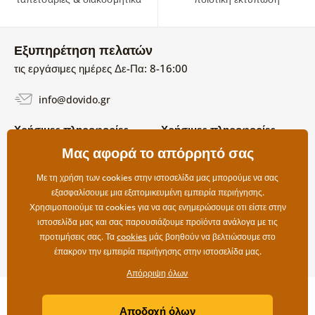
Εξυπηρέτηση πελατών
τις εργάσιμες ημέρες Δε-Πα: 8-16:00
info@dovido.gr
Χρήσιμες πληροφορίες
Χρήσιμες πληροφορίες
Σχετικά με εμάς
Μας αφορά το απόρρητό σας
Όροι χρήσης και επιστροφών
Συχνές Ερωτήσεις
Πολιτική απορρήτου
Επικοινωνία
Με τη χρήση των cookies στην ιστοσελίδα μας μπορούμε να σας
Επιλογές αποστολής και
εξασφαλίσουμε μια εξατομικευμένη εμπειρία περιήγησης.
πληρωμής
Χρησιμοποιούμε τα cookies για να σας ενημερώσουμε οτι είστε στην
Επιστροφές
ιστοσελίδα μας και σας παρουσιάζουμε προϊόντα ανάλογα με τις
προτιμήσεις σας. Τα
cookies
μάς βοηθούν να βελτιώσουμε στο
έπακρον την εμπειρία περιήγησης στην ιστοσελίδα μας.
Απόρριψη όλων
Copyright ©2019 © Dovido.gr.
Αποδοχή όλων
Webdesign
Litvanyi.sk
| Το e-shop δημιουργήθηκε από