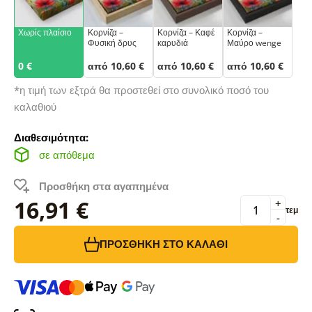
Χωρίς πλαίσιο
Κορνίζα –
Κορνίζα – Καφέ
Κορνίζα –
Φυσική δρυς
καρυδιά
Μαύρο wenge
0 €
από 10,60 €
από 10,60 €
από 10,60 €
*η τιμή των εξτρά θα προστεθεί στο συνολικό ποσό του
καλαθιού
Διαθεσιμότητα:
σε απόθεμα
Προσθήκη στα αγαπημένα
16,91 €
+
τεμ
-
ΠΡΟΣΘΉΚΗ ΣΤΟ ΚΑΛΆΘΙ