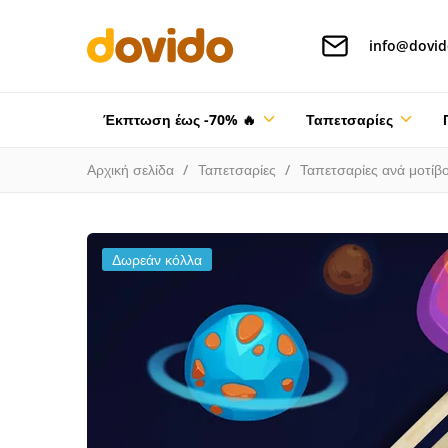
info@dovid
Έκπτωση έως -70% 🔥
Ταπετσαρίες
Αρχική σελίδα
Ταπετσαρίες
Ταπετσαρίες ανά μοτίβ
Δωρεάν κόλλα