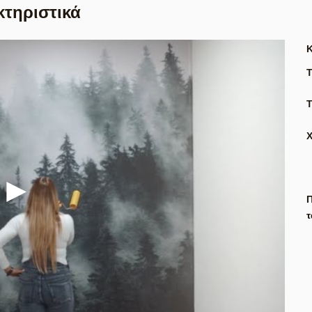
κτηριστικά
Τ
Π
τ