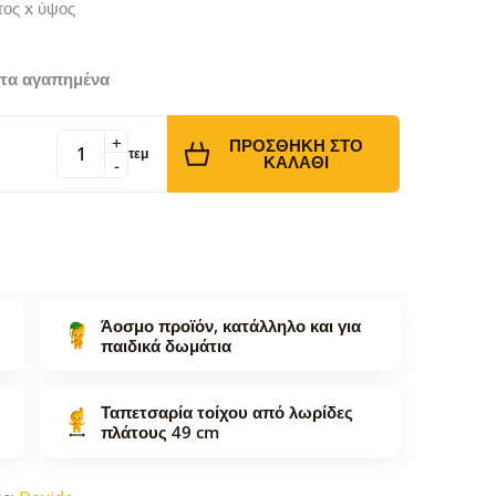
τος x ύψος
τα αγαπημένα
+
ΠΡΟΣΘΉΚΗ ΣΤΟ
τεμ
ΚΑΛΆΘΙ
-
Άοσμο προϊόν, κατάλληλο και για
παιδικά δωμάτια
Ταπετσαρία τοίχου από λωρίδες
πλάτους 49 cm