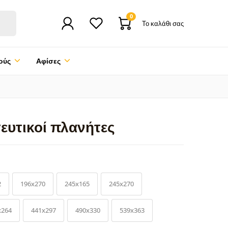
0
Το καλάθι σας
ούς
Αφίσες
ευτικοί πλανήτες
2
196x270
245x165
245x270
x264
441x297
490x330
539x363