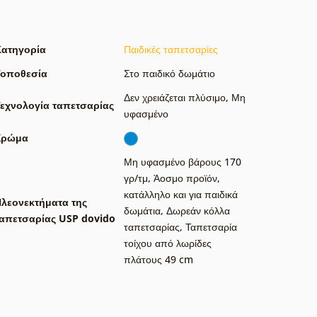
Κατηγορία
Παιδικές ταπετσαρίες
Τοποθεσία
Στο παιδικό δωμάτιο
Δεν χρειάζεται πλύσιμο
,
Μη
εχνολογία ταπετσαρίας
υφασμένο
Χρώμα
Μη υφασμένο βάρους 170
γρ/τμ
,
Άοσμο προϊόν,
κατάλληλο και για παιδικά
λεονεκτήματα της
δωμάτια
,
Δωρεάν κόλλα
απετσαρίας USP dovido
ταπετσαρίας
,
Ταπετσαρία
τοίχου από λωρίδες
πλάτους 49 cm