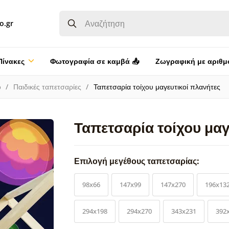
o.gr
Πίνακες
Φωτογραφία σε καμβά 📤
Ζωγραφική με αριθμ
ο
Παιδικές ταπετσαρίες
Ταπετσαρία τοίχου μαγευτικοί πλανήτες
Ταπετσαρία τοίχου μαγ
Επιλογή μεγέθους ταπετσαρίας:
98x66
147x99
147x270
196x13
294x198
294x270
343x231
392