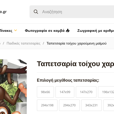
o.gr
Πίνακες
Φωτογραφία σε καμβά 📤
Ζωγραφική με αριθμ
ο
Παιδικές ταπετσαρίες
Ταπετσαρία τοίχου χαρούμενη μαϊμού
Ταπετσαρία τοίχου χα
Επιλογή μεγέθους ταπετσαρίας:
98x66
147x99
147x270
196x13
294x198
294x270
343x231
392