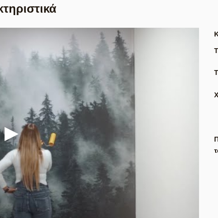
κτηριστικά
Τ
Π
τ