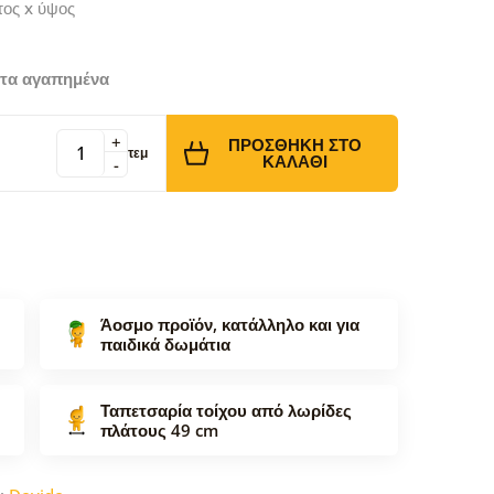
τος x ύψος
τα αγαπημένα
+
ΠΡΟΣΘΉΚΗ ΣΤΟ
τεμ
ΚΑΛΆΘΙ
-
Άοσμο προϊόν, κατάλληλο και για
παιδικά δωμάτια
Ταπετσαρία τοίχου από λωρίδες
πλάτους 49 cm