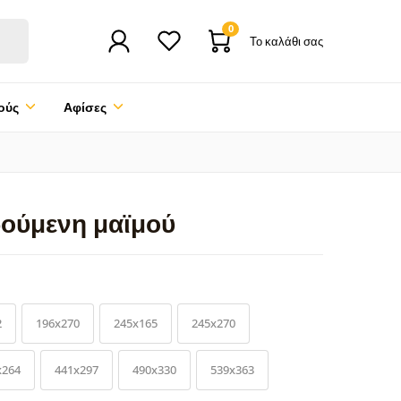
0
Το καλάθι σας
ούς
Αφίσες
ρούμενη μαϊμού
2
196x270
245x165
245x270
x264
441x297
490x330
539x363