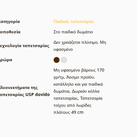
Κατηγορία
Παιδικές ταπετσαρίες
Τοποθεσία
Στο παιδικό δωμάτιο
Δεν χρειάζεται πλύσιμο
,
Μη
εχνολογία ταπετσαρίας
υφασμένο
Χρώμα
Μη υφασμένο βάρους 170
γρ/τμ
,
Άοσμο προϊόν,
κατάλληλο και για παιδικά
λεονεκτήματα της
δωμάτια
,
Δωρεάν κόλλα
απετσαρίας USP dovido
ταπετσαρίας
,
Ταπετσαρία
τοίχου από λωρίδες
πλάτους 49 cm