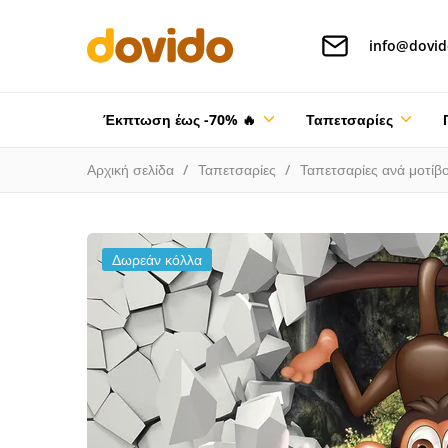
info@dovid
Έκπτωση έως -70% 🔥
Ταπετσαρίες
Αρχική σελίδα
Ταπετσαρίες
Ταπετσαρίες ανά μοτίβ
Δωρεάν κόλλα