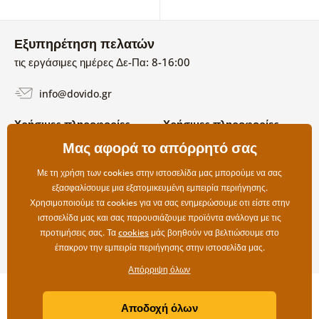
Εξυπηρέτηση πελατών
τις εργάσιμες ημέρες Δε-Πα: 8-16:00
info@dovido.gr
Χρήσιμες πληροφορίες
Χρήσιμες πληροφορίες
Σχετικά με εμάς
Μας αφορά το απόρρητό σας
Όροι χρήσης και επιστροφών
Συχνές Ερωτήσεις
Πολιτική απορρήτου
Επικοινωνία
Με τη χρήση των cookies στην ιστοσελίδα μας μπορούμε να σας
Επιλογές αποστολής και
εξασφαλίσουμε μια εξατομικευμένη εμπειρία περιήγησης.
πληρωμής
Χρησιμοποιούμε τα cookies για να σας ενημερώσουμε οτι είστε στην
Επιστροφές
ιστοσελίδα μας και σας παρουσιάζουμε προϊόντα ανάλογα με τις
προτιμήσεις σας. Τα
cookies
μάς βοηθούν να βελτιώσουμε στο
έπακρον την εμπειρία περιήγησης στην ιστοσελίδα μας.
Απόρριψη όλων
Copyright ©2019 © Dovido.gr.
Αποδοχή όλων
Webdesign
Litvanyi.sk
| Το e-shop δημιουργήθηκε από