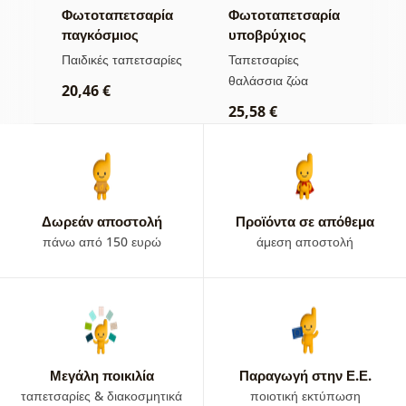
χου
Φωτοταπετσαρία
Φωτοταπετσαρία
Τ
παγκόσμιος
υποβρύχιος
ρ
δα
χάρτης με ζώα
κόσμος σε παστέλ
φ
ίες
Παιδικές ταπετσαρίες
Ταπετσαρίες
Τ
χρώματα
θαλάσσια ζώα
μ
20,46 €
25,58 €
2
Δωρεάν αποστολή
Προϊόντα σε απόθεμα
πάνω από 150 ευρώ
άμεση αποστολή
Μεγάλη ποικιλία
Παραγωγή στην Ε.Ε.
ταπετσαρίες & διακοσμητικά
ποιοτική εκτύπωση