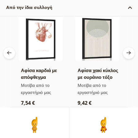
Από την ίδια συλλογή
Αφίσα καρδιά με
Αφίσα χακί κύκλος
Α
υ
απόφθεγμα
με ουράνιο τόξο
μ
Mid-Century
M
Μοτίβα από το
Μοτίβα από το
Μ
εργαστήριό μας
εργαστήριό μας
ε
7,54 €
9,42 €
7