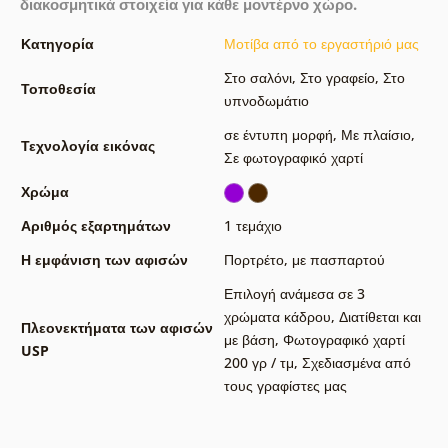
διακοσμητικά στοιχεία για κάθε μοντέρνο χώρο.
Κατηγορία
Μοτίβα από το εργαστήριό μας
Στο σαλόνι
,
Στο γραφείο
,
Στο
Τοποθεσία
υπνοδωμάτιο
σε έντυπη μορφή
,
Με πλαίσιο
,
Τεχνολογία εικόνας
Σε φωτογραφικό χαρτί
Χρώμα
Αριθμός εξαρτημάτων
1 τεμάχιο
Η εμφάνιση των αφισών
Πορτρέτο
,
με πασπαρτού
Επιλογή ανάμεσα σε 3
χρώματα κάδρου
,
Διατίθεται και
Πλεονεκτήματα των αφισών
με βάση
,
Φωτογραφικό χαρτί
USP
200 γρ / τμ
,
Σχεδιασμένα από
τους γραφίστες μας