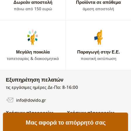
Δωρεάν αποστολή
Προϊόντα σε απόθεμα
πάνω από 150 ευρώ
άμεση αποστολή
Μεγάλη ποικιλία
Παραγωγή στην Ε.Ε.
ταπετσαρίες & διακοσμητικά
ποιοτική εκτύπωση
Εξυπηρέτηση πελατών
τις εργάσιμες ημέρες Δε-Πα: 8-16:00
info@dovido.gr
Χρήσιμες πληροφορίες
Χρήσιμες πληροφορίες
Σχετικά με εμάς
Μας αφορά το απόρρητό σας
Όροι χρήσης και επιστροφών
Συχνές Ερωτήσεις
Πολιτική απορρήτου