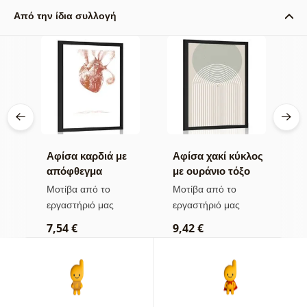
Από την ίδια συλλογή
ς
Αφίσα καρδιά με
Αφίσα χακί κύκλος
Α
απόφθεγμα
με ουράνιο τόξο
μ
Mid-Century
M
Μοτίβα από το
Μοτίβα από το
Μ
εργαστήριό μας
εργαστήριό μας
ε
7,54 €
9,42 €
7