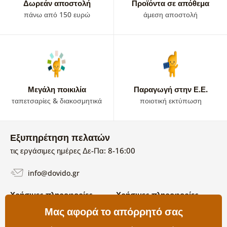
Δωρεάν αποστολή
Προϊόντα σε απόθεμα
πάνω από 150 ευρώ
άμεση αποστολή
Μεγάλη ποικιλία
Παραγωγή στην Ε.Ε.
ταπετσαρίες & διακοσμητικά
ποιοτική εκτύπωση
Εξυπηρέτηση πελατών
τις εργάσιμες ημέρες Δε-Πα: 8-16:00
info@dovido.gr
Χρήσιμες πληροφορίες
Χρήσιμες πληροφορίες
Σχετικά με εμάς
Μας αφορά το απόρρητό σας
Όροι χρήσης και επιστροφών
Συχνές Ερωτήσεις
Πολιτική απορρήτου
Επικοινωνία