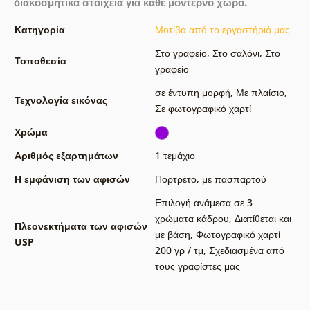
διακοσμητικά στοιχεία για κάθε μοντέρνο χώρο.
Κατηγορία
Μοτίβα από το εργαστήριό μας
Στο γραφείο
,
Στο σαλόνι
,
Στο
Τοποθεσία
γραφείο
σε έντυπη μορφή
,
Με πλαίσιο
,
Τεχνολογία εικόνας
Σε φωτογραφικό χαρτί
Χρώμα
Αριθμός εξαρτημάτων
1 τεμάχιο
Η εμφάνιση των αφισών
Πορτρέτο
,
με πασπαρτού
Επιλογή ανάμεσα σε 3
χρώματα κάδρου
,
Διατίθεται και
Πλεονεκτήματα των αφισών
με βάση
,
Φωτογραφικό χαρτί
USP
200 γρ / τμ
,
Σχεδιασμένα από
τους γραφίστες μας