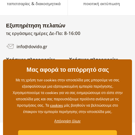
ταπετσαρίες & διακοσμητικά
ποιοτική εκτύπωση
Εξυπηρέτηση πελατών
τις εργάσιμες ημέρες Δε-Πα: 8-16:00
info@dovido.gr
Χρήσιμες πληροφορίες
Χρήσιμες πληροφορίες
Σχετικά με εμάς
Μας αφορά το απόρρητό σας
Όροι χρήσης και επιστροφών
Συχνές Ερωτήσεις
Πολιτική απορρήτου
Επικοινωνία
Με τη χρήση των cookies στην ιστοσελίδα μας μπορούμε να σας
Επιλογές αποστολής και
εξασφαλίσουμε μια εξατομικευμένη εμπειρία περιήγησης.
πληρωμής
Χρησιμοποιούμε τα cookies για να σας ενημερώσουμε οτι είστε στην
Επιστροφές
ιστοσελίδα μας και σας παρουσιάζουμε προϊόντα ανάλογα με τις
προτιμήσεις σας. Τα
cookies
μάς βοηθούν να βελτιώσουμε στο
έπακρον την εμπειρία περιήγησης στην ιστοσελίδα μας.
Απόρριψη όλων
Copyright ©2019 © Dovido.gr.