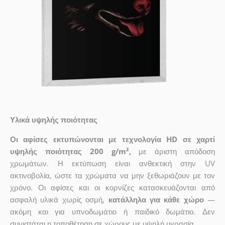
Υλικά υψηλής ποιότητας
Οι αφίσες εκτυπώνονται με τεχνολογία HD σε χαρτί
υψηλής ποιότητας 200 g/m²,
με άριστη απόδοση
χρωμάτων. Η εκτύπωση είναι ανθεκτική στην UV
ακτινοβολία, ώστε τα χρώματα να μην ξεθωριάζουν με τον
χρόνο. Οι αφίσες και οι κορνίζες κατασκευάζονται από
ασφαλή υλικά χωρίς οσμή,
κατάλληλα για κάθε χώρο
—
ακόμη και για υπνοδωμάτιο ή παιδικό δωμάτιο. Δεν
συνιστάται η τοποθέτηση σε χώρους με υψηλή υγρασία.