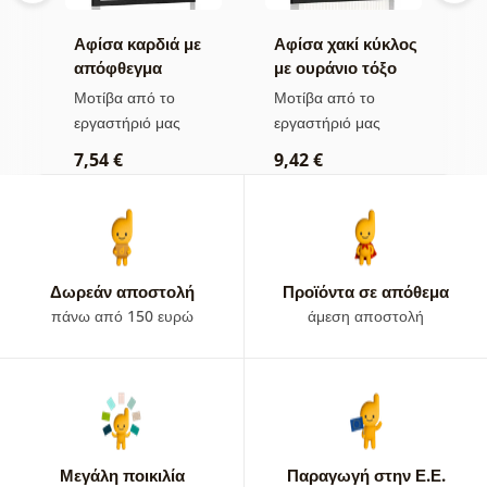
Αφίσα καρδιά με
Αφίσα χακί κύκλος
Α
υ
απόφθεγμα
με ουράνιο τόξο
μ
Mid-Century
M
Μοτίβα από το
Μοτίβα από το
Μ
εργαστήριό μας
εργαστήριό μας
ε
7,54 €
9,42 €
7
Δωρεάν αποστολή
Προϊόντα σε απόθεμα
πάνω από 150 ευρώ
άμεση αποστολή
Μεγάλη ποικιλία
Παραγωγή στην Ε.Ε.