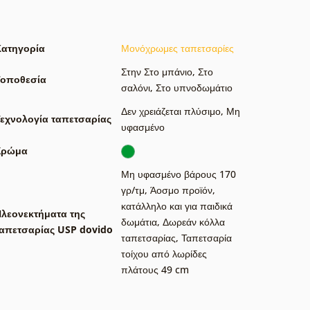
Κατηγορία
Μονόχρωμες ταπετσαρίες
Στην Στο μπάνιο
,
Στο
Τοποθεσία
σαλόνι
,
Στο υπνοδωμάτιο
Δεν χρειάζεται πλύσιμο
,
Μη
εχνολογία ταπετσαρίας
υφασμένο
Χρώμα
Μη υφασμένο βάρους 170
γρ/τμ
,
Άοσμο προϊόν,
κατάλληλο και για παιδικά
λεονεκτήματα της
δωμάτια
,
Δωρεάν κόλλα
απετσαρίας USP dovido
ταπετσαρίας
,
Ταπετσαρία
τοίχου από λωρίδες
πλάτους 49 cm