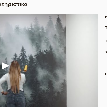
κτηριστικά
Τ
Π
τ