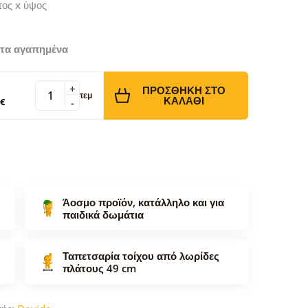
τος x ύψος
τα αγαπημένα
+
ΠΡΟΣΘΉΚΗ ΣΤΟ
τεμ
ΚΑΛΆΘΙ
 €
-
Άοσμο προϊόν, κατάλληλο και για
παιδικά δωμάτια
Ταπετσαρία τοίχου από λωρίδες
πλάτους 49 cm