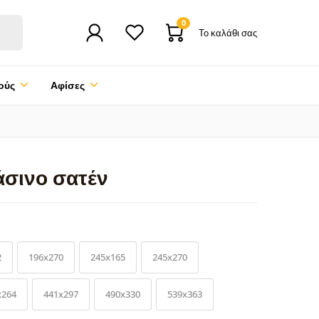
0
Το καλάθι σας
ούς
Αφίσες
άσινο σατέν
2
196x270
245x165
245x270
x264
441x297
490x330
539x363