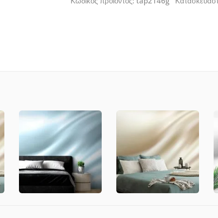
Κωδικός προϊόντος: tap2146g Κατασκευασ