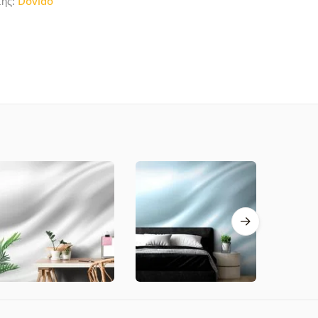
τής:
Dovido