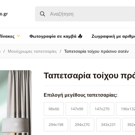
o.gr
Πίνακες
Φωτογραφία σε καμβά 📤
Ζωγραφική με αριθμ
ο
Μονόχρωμες ταπετσαρίες
Ταπετσαρία τοίχου πράσινο σατέν
Ταπετσαρία τοίχου πρ
Επιλογή μεγέθους ταπετσαρίας:
98x66
147x99
147x270
196x13
294x198
294x270
343x231
392