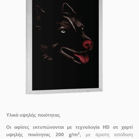
Υλικά υψηλής ποιότητας
Οι αφίσες εκτυπώνονται με τεχνολογία HD σε χαρτί
υψηλής ποιότητας 200 g/m²,
με άριστη απόδοση