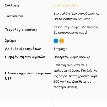
Συλλογή
Στυλ ακουαρέλας
Στο σαλόνι
,
Στο υπνοδωμάτιο
,
Τοποθεσία
Για το φοιτητικό δωμάτιο
σε έντυπη μορφή
,
Με πλαίσιο
,
Τεχνολογία εικόνας
Σε φωτογραφικό χαρτί
Χρώμα
Αριθμός εξαρτημάτων
1 τεμάχιο
Η εμφάνιση των αφισών
Πορτρέτο
,
χωρίς κορνίζα
Επιλογή ανάμεσα σε 3
χρώματα κάδρου
,
Κατάλληλο
Πλεονεκτήματα των αφισών
ως δώρο
,
Φωτογραφικό χαρτί
USP
200 γρ / τμ
,
Διατίθεται σε
τέσσερα μεγέθη