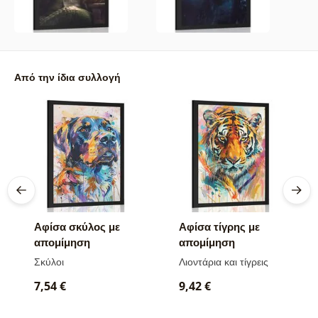
Από την ίδια συλλογή
Αφίσα σκύλος με
Αφίσα τίγρης με
απομίμηση
απομίμηση
ζωγραφικής
ζωγραφικής
Σκύλοι
Λιοντάρια και τίγρεις
7,54 €
9,42 €