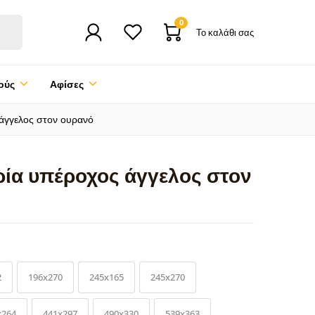
0
Το καλάθι σας
ούς
Αφίσες
άγγελος στον ουρανό
ία υπέροχος άγγελος στον
2
196x270
245x165
245x270
x264
441x297
490x330
539x363