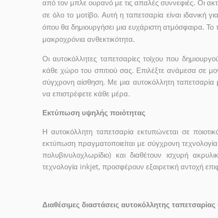
από τον μπλε ουρανό με τις απαλές συννεφιές. Οι ακ
σε όλο το μοτίβο. Αυτή η ταπετσαρία είναι ιδανική γ
όπου θα δημιουργήσει μια ευχάριστη ατμόσφαιρα. Το 
μακροχρόνια ανθεκτικότητα.
Οι αυτοκόλλητες ταπετσαρίες τοίχου που δημιουρ
κάθε χώρο του σπιτιού σας. Επιλέξτε ανάμεσα σε μο
σύγχρονη αίσθηση. Με μια αυτοκόλλητη ταπετσαρία 
να επιστρέφετε κάθε μέρα.
Εκτύπωση υψηλής ποιότητας
Η αυτοκόλλητη ταπετσαρία εκτυπώνεται σε ποιοτικ
εκτύπωση πραγματοποιείται με σύγχρονη τεχνολογία 
πολυβινυλοχλωρίδιο) και διαθέτουν ισχυρή ακρυ
τεχνολογία inkjet, προσφέρουν εξαιρετική αντοχή επ
Διαθέσιμες διαστάσεις αυτοκόλλητης ταπετσαρίας 