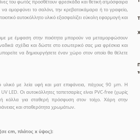
τίνες του φωτός προσθέτουν φρεσκάδα και θετική ατμόσφαιρα
ια να ομορφύνει το σαλόνι, την κρεβατοκάμαρα ή το γραφείο,
ποιοτικό αυτοκόλλητο υλικό εξασφαλίζει εύκολη εφαρμογή και
Τ
γούμε με έμφαση στην ποιότητα μπορούν να μεταμορφώσουν
ναδικά σχέδια και δώστε στο εσωτερικό σας μια φρέσκια και
μπορείτε να δημιουργήσετε έναν χώρο στον οποίο θα θέλετε
Π
τ
ό υλικό με λεία υφή και ματ επιφάνεια, πάχους 90 µm. Η
UV LED. Οι αυτοκόλλητες ταπετσαρίες είναι PVC-free (χωρίς
λική κόλλα για σταθερή πρόσφυση στον τοίχο. Χάρη στην
ιφάνειας και σταθερότητα χρωμάτων.
(σε cm, πλάτος x ύψος):