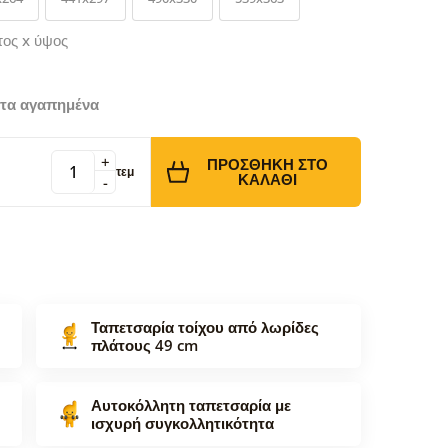
τος x ύψος
τα αγαπημένα
+
ΠΡΟΣΘΉΚΗ ΣΤΟ
τεμ
ΚΑΛΆΘΙ
-
Ταπετσαρία τοίχου από λωρίδες
πλάτους 49 cm
Αυτοκόλλητη ταπετσαρία με
ισχυρή συγκολλητικότητα