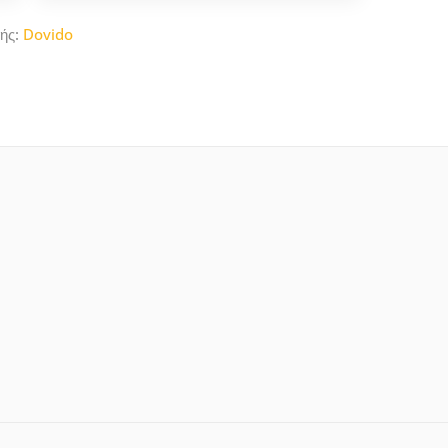
ής:
Dovido