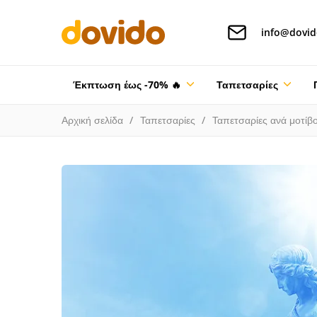
info@dovid
Έκπτωση έως -70% 🔥
Ταπετσαρίες
Αρχική σελίδα
Ταπετσαρίες
Ταπετσαρίες ανά μοτίβ