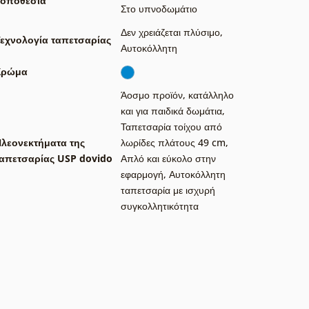
Τοποθεσία
Στο υπνοδωμάτιο
Δεν χρειάζεται πλύσιμο
,
εχνολογία ταπετσαρίας
Αυτοκόλλητη
Χρώμα
Άοσμο προϊόν, κατάλληλο
και για παιδικά δωμάτια
,
Ταπετσαρία τοίχου από
λεονεκτήματα της
λωρίδες πλάτους 49 cm
,
απετσαρίας USP dovido
Απλό και εύκολο στην
εφαρμογή
,
Αυτοκόλλητη
ταπετσαρία με ισχυρή
συγκολλητικότητα