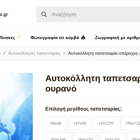
o.gr
Πίνακες
Φωτογραφία σε καμβά 📤
Ζωγραφική με αριθμ
ο
Αυτοκόλλητες ταπετσαρίες
Αυτοκόλλητη ταπετσαρία υπέροχος 
Αυτοκόλλητη ταπετσαρ
ουρανό
Επιλογή μεγέθους ταπετσαρίας:
98x66
147x99
147x270
196x13
294x198
294x270
343x231
392