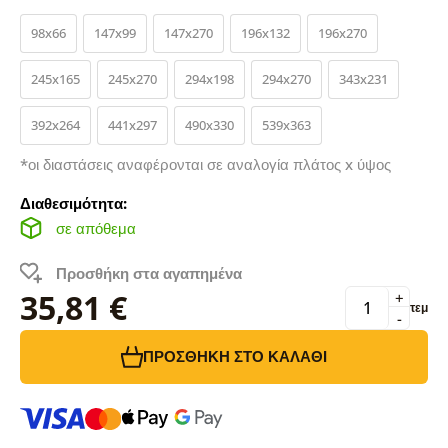
98x66
147x99
147x270
196x132
196x270
245x165
245x270
294x198
294x270
343x231
392x264
441x297
490x330
539x363
*οι διαστάσεις αναφέρονται σε αναλογία πλάτος x ύψος
Διαθεσιμότητα:
σε απόθεμα
Προσθήκη στα αγαπημένα
35,81 €
+
τεμ
-
ΠΡΟΣΘΉΚΗ ΣΤΟ ΚΑΛΆΘΙ