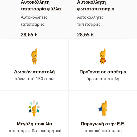
Αυτοκόλλητη
Αυτοκόλλητη
Α
α
ταπετσαρία φύλλα
φωτοταπετσαρία
τ
με παστέλ
δάσος στην ομίχλη
μ
Αυτοκόλλητες
Αυτοκόλλητες
Α
απόχρωση
ταπετσαρίες
ταπετσαρίες
τ
28,65 €
28,65 €
2
Δωρεάν αποστολή
Προϊόντα σε απόθεμα
πάνω από 150 ευρώ
άμεση αποστολή
Μεγάλη ποικιλία
Παραγωγή στην Ε.Ε.
ταπετσαρίες & διακοσμητικά
ποιοτική εκτύπωση