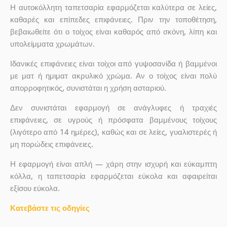
Η αυτοκόλλητη ταπετσαρία εφαρμόζεται καλύτερα σε λείες,
καθαρές και επίπεδες επιφάνειες. Πριν την τοποθέτηση,
βεβαιωθείτε ότι ο τοίχος είναι καθαρός από σκόνη, λίπη και
υπολείμματα χρωμάτων.
Ιδανικές επιφάνειες είναι τοίχοι από γυψοσανίδα ή βαμμένοι
με ματ ή ημιματ ακρυλικό χρώμα. Αν ο τοίχος είναι πολύ
απορροφητικός, συνιστάται η χρήση ασταριού.
Δεν συνιστάται εφαρμογή σε ανάγλυφες ή τραχιές
επιφάνειες, σε υγρούς ή πρόσφατα βαμμένους τοίχους
(λιγότερο από 14 ημέρες), καθώς και σε λείες, γυαλιστερές ή
μη πορώδεις επιφάνειες.
Η εφαρμογή είναι απλή — χάρη στην ισχυρή και εύκαμπτη
κόλλα, η ταπετσαρία εφαρμόζεται εύκολα και αφαιρείται
εξίσου εύκολα.
Κατεβάστε τις οδηγίες