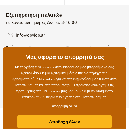
Εξυπηρέτηση πελατών
τις εργάσιμες ημέρες Δε-Πα: 8-16:00
info@dovido.gr
Χρήσιμες πληροφορίες
Χρήσιμες πληροφορίες
Σχετικά με εμάς
Μας αφορά το απόρρητό σας
Όροι χρήσης και επιστροφών
Συχνές Ερωτήσεις
Πολιτική απορρήτου
Επικοινωνία
Με τη χρήση των cookies στην ιστοσελίδα μας μπορούμε να σας
Επιλογές αποστολής και
εξασφαλίσουμε μια εξατομικευμένη εμπειρία περιήγησης.
πληρωμής
Χρησιμοποιούμε τα cookies για να σας ενημερώσουμε οτι είστε στην
Επιστροφές
ιστοσελίδα μας και σας παρουσιάζουμε προϊόντα ανάλογα με τις
προτιμήσεις σας. Τα
cookies
μάς βοηθούν να βελτιώσουμε στο
έπακρον την εμπειρία περιήγησης στην ιστοσελίδα μας.
Απόρριψη όλων
Copyright ©2019 © Dovido.gr.
Αποδοχή όλων
Webdesign
Litvanyi.sk
| Το e-shop δημιουργήθηκε από