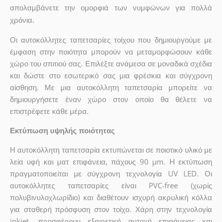
απολαμβάνετε την ομορφιά των νυμφώνων για πολλά
χρόνια.
Οι αυτοκόλλητες ταπετσαρίες τοίχου που δημιουργούμε με
έμφαση στην ποιότητα μπορούν να μεταμορφώσουν κάθε
χώρο του σπιτιού σας. Επιλέξτε ανάμεσα σε μοναδικά σχέδια
και δώστε στο εσωτερικό σας μια φρέσκια και σύγχρονη
αίσθηση. Με μια αυτοκόλλητη ταπετσαρία μπορείτε να
δημιουργήσετε έναν χώρο στον οποίο θα θέλετε να
επιστρέφετε κάθε μέρα.
Εκτύπωση υψηλής ποιότητας
Η αυτοκόλλητη ταπετσαρία εκτυπώνεται σε ποιοτικό υλικό με
λεία υφή και ματ επιφάνεια, πάχους 90 µm. Η εκτύπωση
πραγματοποιείται με σύγχρονη τεχνολογία UV LED. Οι
αυτοκόλλητες ταπετσαρίες είναι PVC-free (χωρίς
πολυβινυλοχλωρίδιο) και διαθέτουν ισχυρή ακρυλική κόλλα
για σταθερή πρόσφυση στον τοίχο. Χάρη στην τεχνολογία
inkjet, προσφέρουν εξαιρετική αντοχή επιφάνειας και