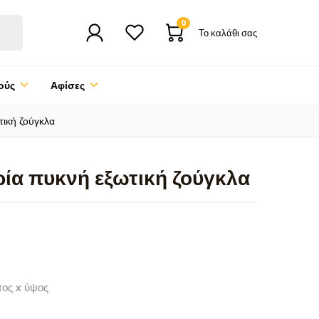
0
Το καλάθι σας
ούς
Αφίσες
τική ζούγκλα
ία πυκνή εξωτική ζούγκλα
τος x ύψος