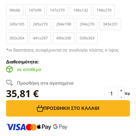
98x66
147x99
147x270
196x132
196x270
245x165
245x270
294x198
294x270
343x231
392x264
441x297
490x330
539x363
*οι διαστάσεις αναφέρονται σε αναλογία πλάτος x ύψος
Διαθεσιμότητα:
σε απόθεμα
Προσθήκη στα αγαπημένα
35,81 €
+
τεμ
-
ΠΡΟΣΘΉΚΗ ΣΤΟ ΚΑΛΆΘΙ