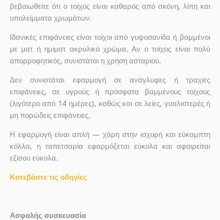
βεβαιωθείτε ότι ο τοίχος είναι καθαρός από σκόνη, λίπη και
υπολείμματα χρωμάτων.
Ιδανικές επιφάνειες είναι τοίχοι από γυψοσανίδα ή βαμμένοι
με ματ ή ημιματ ακρυλικό χρώμα. Αν ο τοίχος είναι πολύ
απορροφητικός, συνιστάται η χρήση ασταριού.
Δεν συνιστάται εφαρμογή σε ανάγλυφες ή τραχιές
επιφάνειες, σε υγρούς ή πρόσφατα βαμμένους τοίχους
(λιγότερο από 14 ημέρες), καθώς και σε λείες, γυαλιστερές ή
μη πορώδεις επιφάνειες.
Η εφαρμογή είναι απλή — χάρη στην ισχυρή και εύκαμπτη
κόλλα, η ταπετσαρία εφαρμόζεται εύκολα και αφαιρείται
εξίσου εύκολα.
Κατεβάστε τις οδηγίες
Ασφαλής συσκευασία