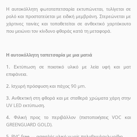
Η αυτοκόλλητη φωτοταπετσαρία εκτυπώνεται, τυλίγεται σε
ρολό και προστατεύεται με ειδική μεμβράνη. Στερεώνεται με
χάρτινες ταινίες και τοποθετείται σε ανθεκτικό χαρτόκουτο
που μειώνει τον κίνδυνο φθοράς κατά τη μεταφορά.
Η αυτοκόλλητη ταπετσαρία με μια ματιά
1.
Εκτύπωση σε ποιοτικό υλικό με λεία υφή και ματ
επιφάνεια.
2.
Ισχυρή πρόσφυση και πάχος 90 µm.
3.
Ανθεκτική στη φθορά και με σταθερά χρώματα χάρη στην
UV LED εκτύπωση.
4.
Φιλική προς το περιβάλλον (πιστοποιήσεις VOC και
GREENGUARD GOLD).
5. PVC-free — ασφαλές υλικό χωρίς πολυβινυλοχλωρίδιο.