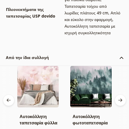
Ταπετσαρία τοίχου από
Πλεονεκτήματα της
λωρίδες πλάτους 49 cm
,
Απλό
ταπετσαρίας USP dovido
και εύκολο στην εφαρμογή
,
Αυτοκόλλητη ταπετσαρία με
ισχυρή συγκολλητικότητα
Από την ίδια συλλογή
Αυτοκόλλητη
Αυτοκόλλητη
Α
α
ταπετσαρία φύλλα
φωτοταπετσαρία
τ
με παστέλ
δάσος στην ομίχλη
μ