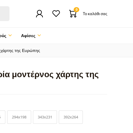
0
Το καλάθι σας
ούς
Αφίσες
 χάρτης της Ευρώπης
ία μοντέρνος χάρτης της
5
294x198
343x231
392x264