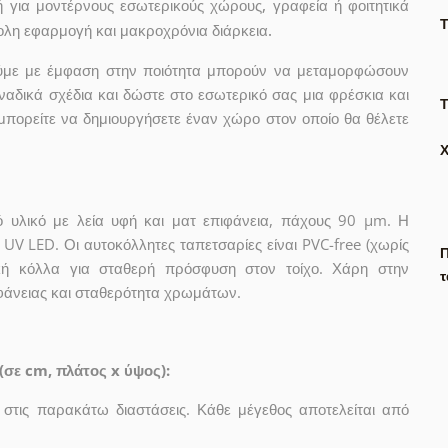
κή για μοντέρνους εσωτερικούς χώρους, γραφεία ή φοιτητικά
κολη εφαρμογή και μακροχρόνια διάρκεια.
γούμε με έμφαση στην ποιότητα μπορούν να μεταμορφώσουν
ναδικά σχέδια και δώστε στο εσωτερικό σας μια φρέσκια και
Τ
μπορείτε να δημιουργήσετε έναν χώρο στον οποίο θα θέλετε
ό υλικό με λεία υφή και ματ επιφάνεια, πάχους 90 µm. Η
UV LED. Οι αυτοκόλλητες ταπετσαρίες είναι PVC-free (χωρίς
Π
λική κόλλα για σταθερή πρόσφυση στον τοίχο. Χάρη στην
τ
ιφάνειας και σταθερότητα χρωμάτων.
(σε cm, πλάτος x ύψος):
 στις παρακάτω διαστάσεις. Κάθε μέγεθος αποτελείται από