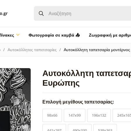
o.gr
Πίνακες
Φωτογραφία σε καμβά 📤
Ζωγραφική με αριθμ
ο
Αυτοκόλλητες ταπετσαρίες
Αυτοκόλλητη ταπετσαρία μοντέρνος
Αυτοκόλλητη ταπετσαρ
Ευρώπης
Επιλογή μεγέθους ταπετσαρίας:
98x66
147x99
196x132
245x16
441x297
490x330
539x363