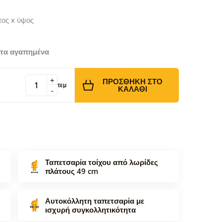
τος x ύψος
τα αγαπημένα
+
ΠΡΟΣΘΉΚΗ ΣΤΟ
τεμ
ΚΑΛΆΘΙ
-
Ταπετσαρία τοίχου από λωρίδες
πλάτους 49 cm
Αυτοκόλλητη ταπετσαρία με
ισχυρή συγκολλητικότητα