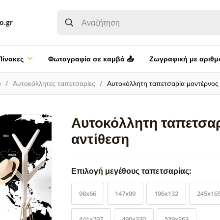
o.gr
Πίνακες
Φωτογραφία σε καμβά 📤
Ζωγραφική με αριθμ
ο
Αυτοκόλλητες ταπετσαρίες
Αυτοκόλλητη ταπετσαρία μοντέρνος 
Αυτοκόλλητη ταπετσαρ
αντίθεση
Επιλογή μεγέθους ταπετσαρίας:
98x66
147x99
196x132
245x16
441x297
490x330
539x363