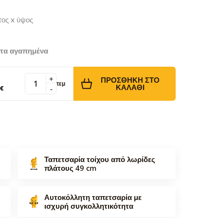
τος x ύψος
τα αγαπημένα
+
ΠΡΟΣΘΉΚΗ ΣΤΟ
τεμ
ΚΑΛΆΘΙ
 €
-
Ταπετσαρία τοίχου από λωρίδες
πλάτους 49 cm
Αυτοκόλλητη ταπετσαρία με
ισχυρή συγκολλητικότητα