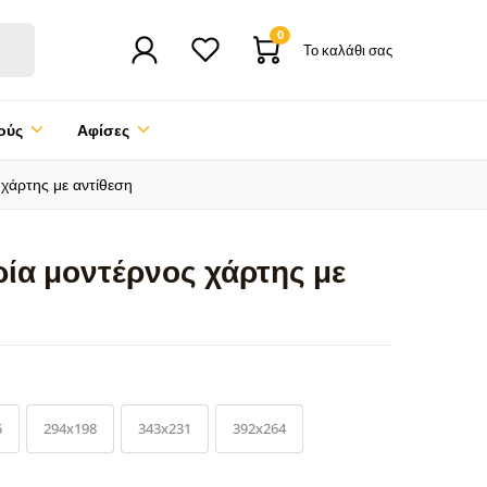
0
Το καλάθι σας
ούς
Αφίσες
χάρτης με αντίθεση
ία μοντέρνος χάρτης με
5
294x198
343x231
392x264