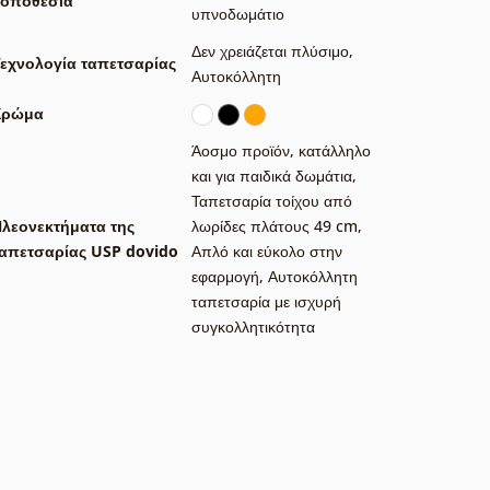
Τοποθεσία
υπνοδωμάτιο
Δεν χρειάζεται πλύσιμο
,
εχνολογία ταπετσαρίας
Αυτοκόλλητη
Χρώμα
Άοσμο προϊόν, κατάλληλο
και για παιδικά δωμάτια
,
Ταπετσαρία τοίχου από
λεονεκτήματα της
λωρίδες πλάτους 49 cm
,
απετσαρίας USP dovido
Απλό και εύκολο στην
εφαρμογή
,
Αυτοκόλλητη
ταπετσαρία με ισχυρή
συγκολλητικότητα